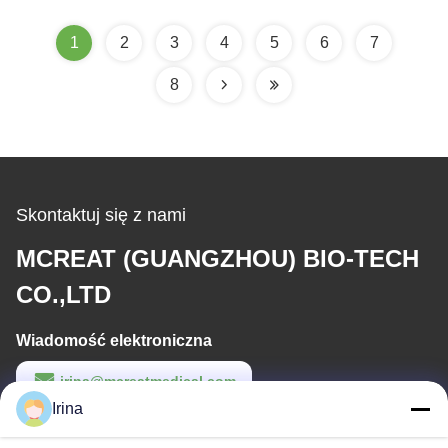
1
2
3
4
5
6
7
8
Skontaktuj się z nami
MCREAT (GUANGZHOU) BIO-TECH
CO.,LTD
Wiadomość elektroniczna
irina@mcreatmedical.com
Irina
Czas pracy