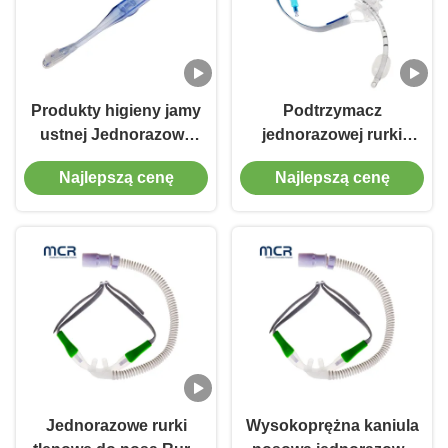
Produkty higieny jamy
Podtrzymacz
ustnej Jednorazowy
jednorazowej rurki
zmywarek do
endotrachealnej z PVC
Najlepszą cenę
Najlepszą cenę
czyszczenia jamy ustnej
do dróg oddechowych
Szczotka do zębów do
ssania
Jednorazowe rurki
Wysokoprężna kaniula