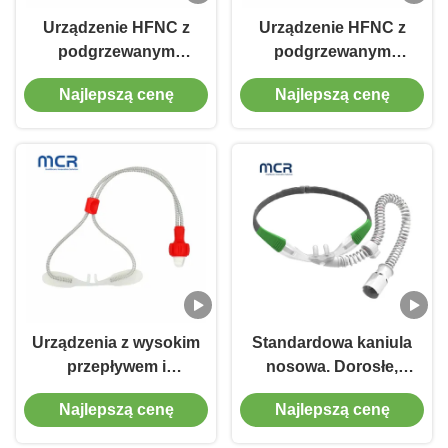
Urządzenie HFNC z
Urządzenie HFNC z
podgrzewanym
podgrzewanym
nawilżaczem dla
nawilżaczem i
Najlepszą cenę
Najlepszą cenę
noworodków,
pediatrycznym
wcześniaków i dzieci
systemem kaniulki
nosowej o wysokim
przepływie
Urządzenia z wysokim
Standardowa kaniula
przepływem i
nosowa. Dorosłe,
standardową kaniulą
pediatryczne rozmiary
Najlepszą cenę
Najlepszą cenę
nosową
Fr6-Fr16 jednorazowa
kaniula tlenowa.