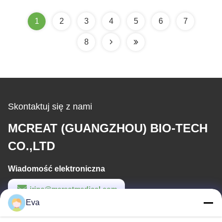
sterylizacją tlenkiem
etylenu - 1500ml/2500ml
1
2
3
4
5
6
7
8
Skontaktuj się z nami
MCREAT (GUANGZHOU) BIO-TECH
CO.,LTD
Wiadomość elektroniczna
irina@mcreatmedical.com
Eva
Czas pracy