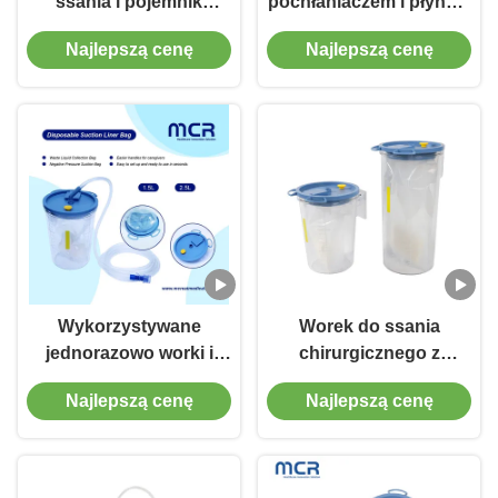
ssania i pojemnik
pochłaniaczem i płynem
1500cc/2500cc z
zestalającym oraz
Najlepszą cenę
Najlepszą cenę
utwardzaczem
wielorazowy pojemnik
zbiorczy 1500 ml / 2000
ml / 2500 ml
Wykorzystywane
Worek do ssania
jednorazowo worki i
chirurgicznego z
pojemniki do wciągania
pojemnikiem
Najlepszą cenę
Najlepszą cenę
z utwardzaczem
przeciwprzepływowym i
sterylizacją tlenkiem
etylenu - 1500 ml/2500
ml