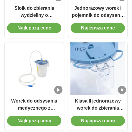
Słoik do zbierania
Jednorazowy worek i
wydzieliny o
pojemnik do odsysania
pojemności
1500 ml/2500 ml z
Najlepszą cenę
Najlepszą cenę
1500ml/2500ml,
medycznego PVC do
wielokrotnego użytku, z
zbierania odpadów i
systemem ssącym do
zapobiegania cofaniu
szpitalnych systemów
się płynów
ssących, z konstrukcją
zapobiegającą cofaniu
się
Worek do odsysania
Klasa II jednorazowy
medycznego z
worek do zbierania
pojemnikiem
płynów z dwuletnią
Najlepszą cenę
Najlepszą cenę
zapobiegającym
gwarancją jakości i
przepełnieniu i
dostępną próbką