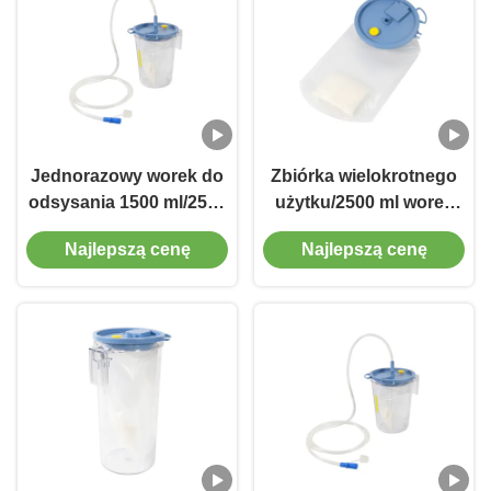
Jednorazowy worek do
Zbiórka wielokrotnego
odsysania 1500 ml/2500
użytku/2500 ml worek
ml i kanister medyczny
do ssania i pojemnik z
Najlepszą cenę
Najlepszą cenę
z PVC
PVC