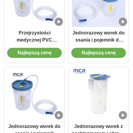
Przejrzystości
Jednorazowy worek do
medycznej PVC
ssania i pojemnik do
jednorazowe puszki do
zastosowań klinicznych
Najlepszą cenę
Najlepszą cenę
ssania i wyściółki dla
zdrowia
Jednorazowy worek do
Jednorazowy worek z