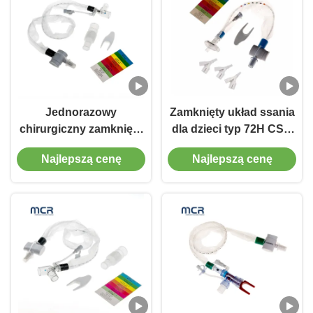
Jednorazowy
Zamknięty układ ssania
chirurgiczny zamknięty
dla dzieci typ 72H CSC
układ ssania
Jednorazowe środki
Najlepszą cenę
Najlepszą cenę
noworodki/pediatria-
medyczne
łokcie