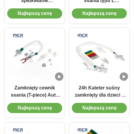
spłukiwanie
ssania typu L
jednorazowy zamknięty
Automatyczne
Najlepszą cenę
Najlepszą cenę
cewnik ssania z
spłukiwanie 10fr 72h
miękkim niebieskim
Podwójny obrotowy
końcem
łokieć dla szpitala
Zamknięty cewnik
24h Kateter suśny
ssania (T-piece) Auto
zamknięty dla dzieci z
spłukiwanie 72H dla
trzema złączami Y-piece
Najlepszą cenę
Najlepszą cenę
dorosłych