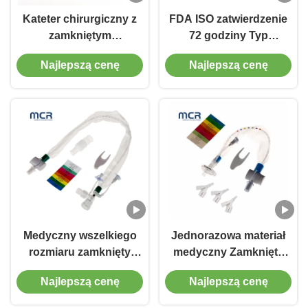
Kateter chirurgiczny z
FDA ISO zatwierdzenie
zamkniętym
72 godziny Typ
odsysaniem
jednorazowy zestaw
Najlepszą cenę
Najlepszą cenę
jednorazowego użytku /
odsysania zamknięty
Łokcie dziecięce
Medyczny wszelkiego
Jednorazowa materiał
rozmiaru zamknięty
medyczny Zamknięty
cewnik ssania z
system ssania Chind
Najlepszą cenę
Najlepszą cenę
miękkim niebieskim
typ 72H CSC
końcem ssania