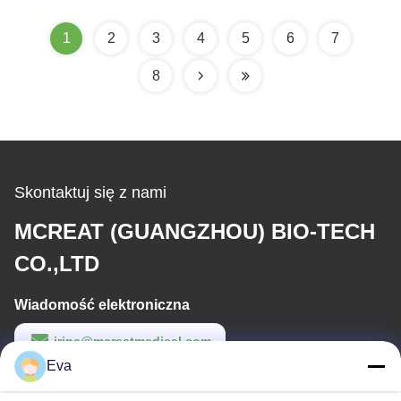
1
2
3
4
5
6
7
8
Skontaktuj się z nami
MCREAT (GUANGZHOU) BIO-TECH
CO.,LTD
Wiadomość elektroniczna
irina@mcreatmedical.com
Eva
Czas pracy