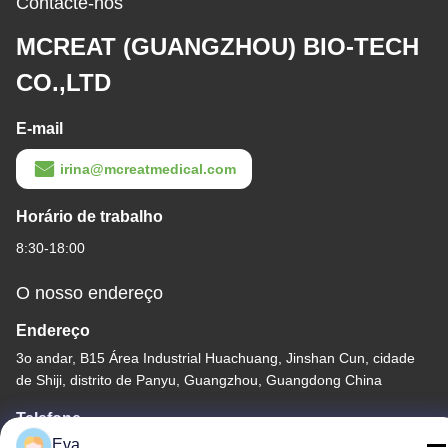
Contacte-nos
MCREAT (GUANGZHOU) BIO-TECH
CO.,LTD
E-mail
irina@mcreatmedical.com
Horário de trabalho
8:30-18:00
O nosso endereço
Endereço
3o andar, B15 Área Industrial Huachuang, Jinshan Cun, cidade
de Shiji, distrito de Panyu, Guangzhou, Guangdong China
Telefone
Eva
86-020-3156-0583