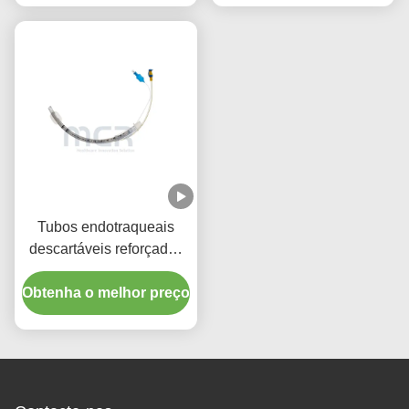
Qualidade de Cinco Anos
Tubos endotraqueais
descartáveis reforçados
com porta de sucção
Obtenha o melhor preço
micro-finamente
algemada em PU