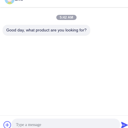
5:42 AM
Good day, what product are you looking for?
China Boa Qualidade Sistema de sucção fechado Fornecedor.
Copyright © -2026 MCREAT (GUANGZHOU) BIO-TECH CO.,LTD
Todos os direitos reservados.
Política de Privacidade
|
Mapa do Site