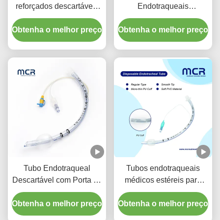
reforçados descartáveis
Endotraqueais
com porta de sucção para
Reforçados descartáveis
Obtenha o melhor preço
prevenção de VAP
Obtenha o melhor preço
Sem DEHP
Tubo Endotraqueal
Tubos endotraqueais
Descartável com Porta de
médicos estéreis para
Sucção - PVC
todos os tamanhos com
Obtenha o melhor preço
Transparente Livre de
Obtenha o melhor preço
ISO CE
DEHP para Garantia de