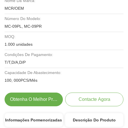
Nome Da Marca:
MCR/OEM
Número Do Modelo:
MC-09PL, MC-09PR
MOQ:
1.000 unidades
Condições De Pagamento:
T/T,D/A,D/P
Capacidade De Abastecimento:
100, 000PCS/Mês
Obtenha O Melhor Preço
Contacte Agora
Informações Pormenorizadas
Descrição Do Produto