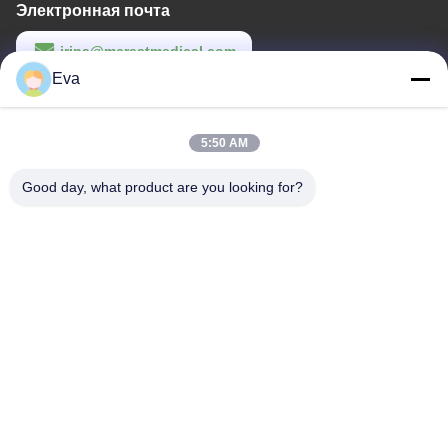
Электронная почта
irina@mcreatmedical.com
Eva
Рабочее время
8:30-18:00
5:50 AM
Наш адрес
Good day, what product are you looking for?
Адрес
Третий этаж, B15 Промышленный район Хуачуанг, Дзиншань
Цунь, город Шидзи, район Панью, Гуанчжоу, Гуандун Китай
Телефон
86-020-3156-0583
Китай Хорошее качество Закрытая система всасывания