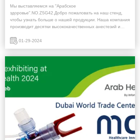
Мы выставляемся на "Арабское
здоровье".NO.Z5G42.Добро пожаловать на наш стенд,
чтобы узнать больше о нашей продукции. Наша компания
производит десятки высококачественных анестезий и
респираторных средств, таких как Закрытый катетр
всасывания Эндотрахеальная трубка Высокопоточная
01-29-2024
носовая канюля, Всас...