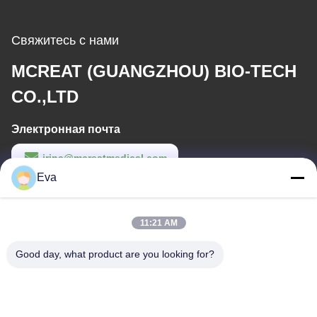
Свяжитесь с нами
MCREAT (GUANGZHOU) BIO-TECH
CO.,LTD
Электронная почта
irina@mcreatmedical.com
Eva
Рабочее время
8:30-18:00
11:21 AM
Наш адрес
Good day, what product are you looking for?
Адрес
Третий этаж, B15 Промышленный район Хуачуанг, Дзиншань
Цунь, город Шидзи, район Панью, Гуанчжоу, Гуандун Китай