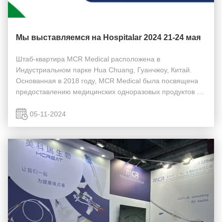
Мы выставляемся на Hospitalar 2024 21-24 мая
Штаб-квартира MCR Medical расположена в
Индустриальном парке Hua Chuang, Гуанчжоу, Китай.
Основанная в 2018 году, MCR Medical была посвящена
предоставлению медицинских одноразовых продуктов по
всему миру,с упором на анестезиюНаши продукты были
проданы в Северную Америку, Европу, Южную Америку,
05-11-2024
Азию, ...