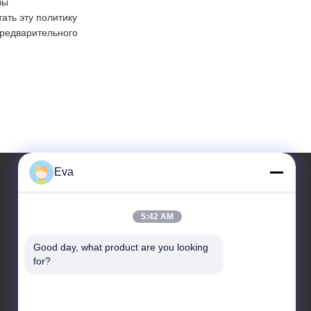
вы
ать эту политику
предварительного
Eva
Наш адрес
5:42 AM
Адрес
Good day, what product are you looking 
Третий этаж, B15 Промышленный район Хуачуанг,
for?
Дзиншань Цунь, город Шидзи, район Панью,
Гуанчжоу, Гуандун Китай