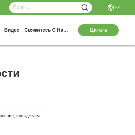
Видео
Свяжитесь С Нами
Цитата
ости
явление, прежде чем