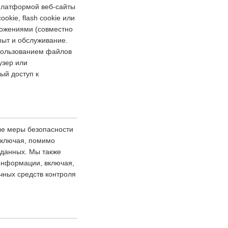
 платформой веб-сайты
kie, flash cookie или
ожениями (совместно
пыт и обслуживание.
спользованием файлов
узер или
ый доступ к
ые меры безопасности
включая, помимо
 данных. Мы также
 информации, включая,
чных средств контроля