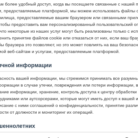
ам более удобный доступ, когда вы посещаете связанные с нашей
и, предоставляемые платформой, мы можем использовать файлы coo
анилища, предоставляемые вашим браузером или связанными прил
чтобы предоставить вам персонализированный пользовательский о
что некоторые из наших услуг могут быть реализованы только с и
енить принятие файлов cookie или отказаться от них, если ваш бра
 браузера это позволяют, но это может повлиять на ваш безопасн
ой веб-сайтам и услугам, предоставляемым платформой.
ичной информации
асность вашей информации, мы стремимся принимать все разумн
ормации в случае утечки, повреждения или потери информации, 
ание информации, хранение, контроль доступа к центру обработки
рудниками или аутсорсерами, которые могут иметь доступ к вашей
исание с ними соглашений о конфиденциальности, принятие разли
ости от должности и мониторинг их операций.
шеннолетних