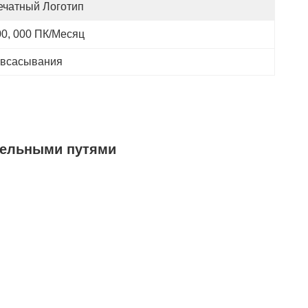
ечатный Логотип
00, 000 ПК/месяц
 всасывания
ательными путями