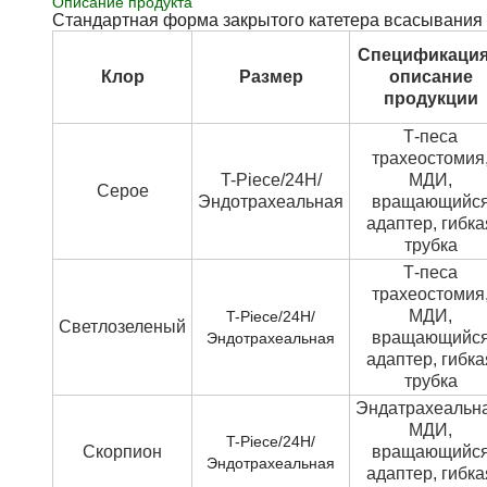
Описание продукта
Стандартная форма закрытого катетера всасывания
Спецификация
Клор
Размер
описание
продукции
Т-песа
трахеостомия
T-Piece/24H/
МДИ,
Серое
Эндотрахеальная
вращающийс
адаптер, гибка
трубка
Т-песа
трахеостомия
МДИ,
T-Piece/24H/
Светлозеленый
вращающийс
Эндотрахеальная
адаптер, гибка
трубка
Эндатрахеальна
МДИ,
T-Piece/24H/
Скорпион
вращающийс
Эндотрахеальная
адаптер, гибка