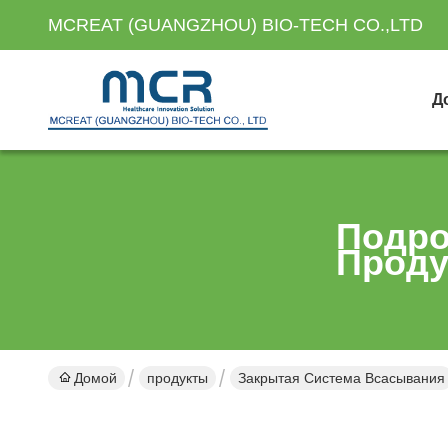
MCREAT (GUANGZHOU) BIO-TECH CO.,LTD
Д
Подро
Проду
Домой
продукты
Закрытая Система Всасывания