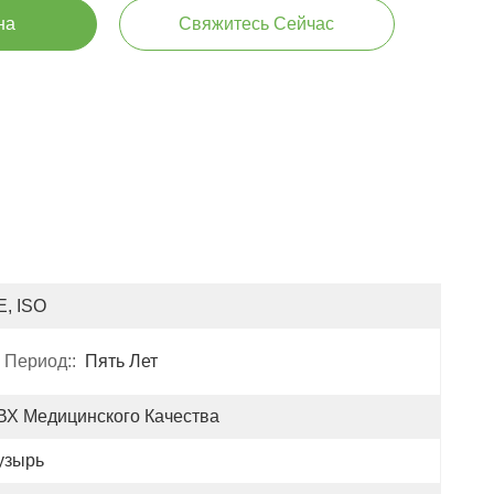
на
Свяжитесь Сейчас
E, ISO
 Период::
Пять Лет
ВХ Медицинского Качества
узырь