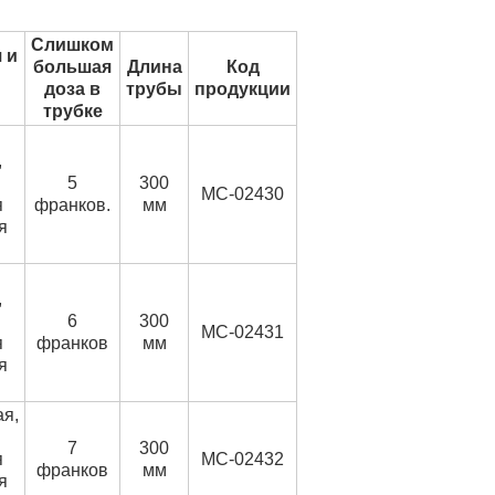
Слишком
 и
большая
Длина
Код
доза в
трубы
продукции
трубке
,
5
300
MC-02430
я
франков.
мм
я
,
6
300
MC-02431
я
франков
мм
я
я,
7
300
я
MC-02432
франков
мм
я