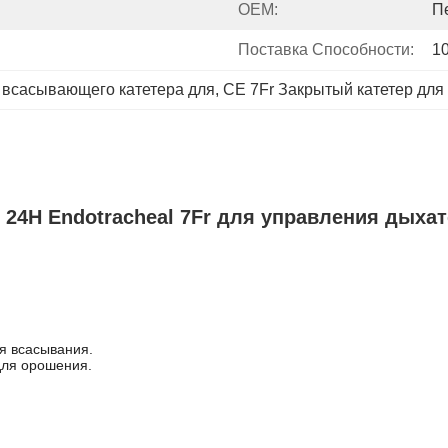
OEM:
П
Поставка Способности:
1
 всасывающего катетера для
, 
CE 7Fr Закрытый катетер для
) 24H Endotracheal 7Fr для управления дых
я всасывания.
для орошения.