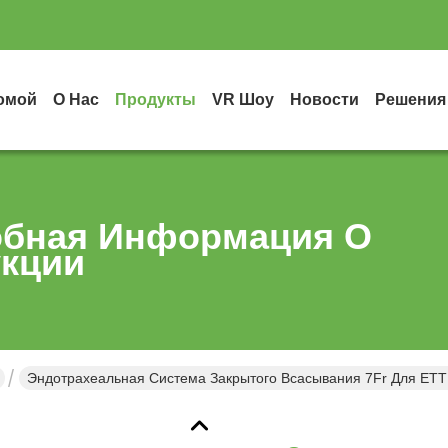
омой
О Нас
Продукты
VR Шоу
Новости
Решения
бная Информация О
кции
Эндотрахеальная Система Закрытого Всасывания 7Fr Для ETT In