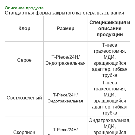
Описание продукта
Стандартная форма закрытого катетера всасывания
Спецификация и
Клор
Размер
описание
продукции
Т-песа
трахеостомия,
T-Piece/24H/
МДИ,
Серое
Эндотрахеальная
вращающийся
адаптер, гибкая
трубка
Т-песа
трахеостомия,
МДИ,
T-Piece/24H/
Светлозеленый
вращающийся
Эндотрахеальная
адаптер, гибкая
трубка
Эндатрахеальная,
МДИ,
T-Piece/24H/
Скорпион
вращающийся