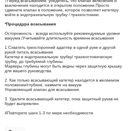
7Перед всасыванием: убедитесь, что клапан включения и
выключения находится в открытом положении.Просто
сдвините клапан в положение, которое позволяет катетеру
войти в эндотрахеальную трубку / трахеостомию.
*Процедура всасывания
Осторожность - всегда используйте рекомендуемые уровни
вакуума./Учитывайте длительность времени всасывания
1.Схватить трехсторонний адаптер в одной руке и другой
рукой питать всасывание
Катетер в эндотрахеальную трубку/ трахеостомическую
трубку, до требуемой глубины.
Маркеры глубины могут быть видны через защитную крышку
для вашего руководства.
2. Как только всасывающий катетер находится в желаемом
положении/глубине, нажмите на вакуум
Управляющий клапан для всасывания.
3. Удалите всасывающий катетер, пока защитный рукав не
будет выпрямлен.
4Повторите шаги 1-3 по мере необходимости.