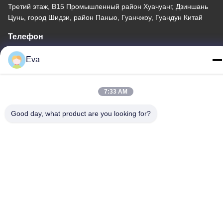
Третий этаж, B15 Промышленный район Хуачуанг, Дзиншань
Цунь, город Шидзи, район Панью, Гуанчжоу, Гуандун Китай
Телефон
86-020-3156-0583
Eva
7:33 AM
Китай Хорошее качество Закрытая система всасывания
Good day, what product are you looking for?
Доставщик. -2026 MCREAT (GUANGZHOU) BIO-TECH CO.,LTD
Все права защищены.
Политика конфиденциальности
|
Карта сайта