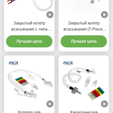
Закрытый катетр
Закрытый катетр
всасывания L-типа
всасывания (T-Piece)
Автоматическое
Автомобильное
промывание 10fr 72h
Лучшая цена
промывание 72H для
Лучшая цена
Двойной вращающийся
взрослых
локоть для больницы
Катетер для
Хирургическая