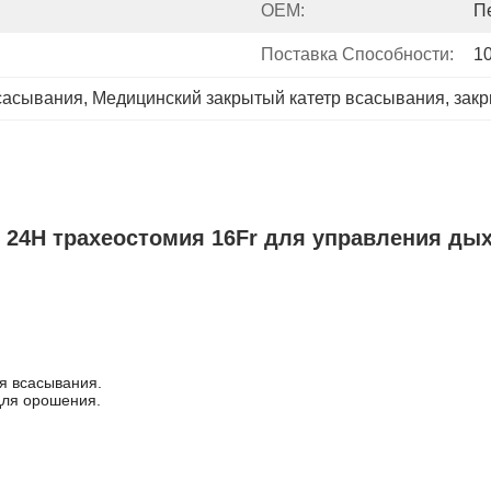
OEM:
П
Поставка Способности:
1
сасывания
, 
Медицинский закрытый катетр всасывания
, 
закр
) 24H трахеостомия 16Fr для управления д
я всасывания.
для орошения.