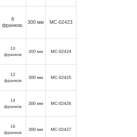
8
300 мм
MC-02423
франков.
10
300 мм
MC-02424
франков
12
300 мм
MC-02425
франков
14
300 мм
MC-02426
франков
16
300 мм
MC-02427
франков