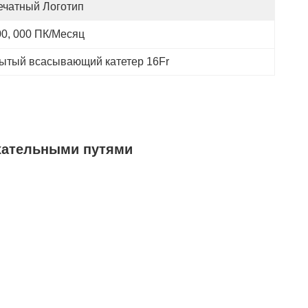
ечатный Логотип
00, 000 ПК/месяц
ытый всасывающий катетер 16Fr
ыхательными путями