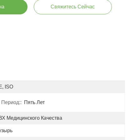
на
Свяжитесь Сейчас
E, ISO
 Период::
Пять Лет
ВХ Медицинского Качества
узырь