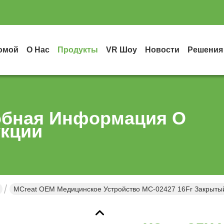
омой
О Нас
Продукты
VR Шоу
Новости
Решения
бная Информация О
кции
MCreat OEM Медицинское Устройство MC-02427 16Fr Закрыты