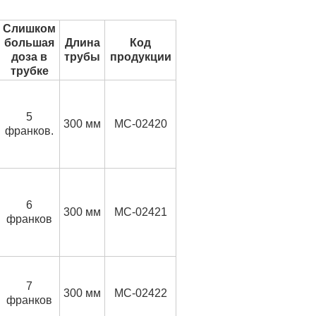
Слишком
большая
Длина
Код
доза в
трубы
продукции
трубке
5
300 мм
MC-02420
франков.
6
300 мм
MC-02421
франков
7
300 мм
MC-02422
франков