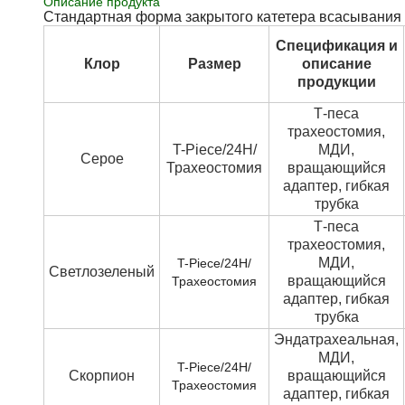
Описание продукта
Стандартная форма закрытого катетера всасывания
Спецификация и
Клор
Размер
описание
продукции
Т-песа
трахеостомия,
T-Piece/24H/
МДИ,
Серое
Трахеостомия
вращающийся
адаптер, гибкая
трубка
Т-песа
трахеостомия,
МДИ,
T-Piece/24H/
Светлозеленый
вращающийся
Трахеостомия
адаптер, гибкая
трубка
Эндатрахеальная,
МДИ,
T-Piece/24H/
Скорпион
вращающийся
Трахеостомия
адаптер, гибкая