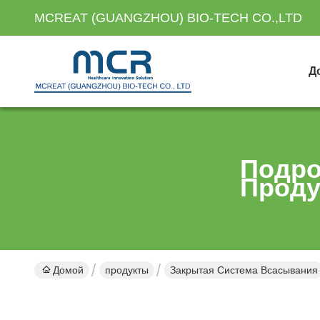
MCREAT (GUANGZHOU) BIO-TECH CO.,LTD
Д
Подро
Проду
Домой
продукты
Закрытая Система Всасывания