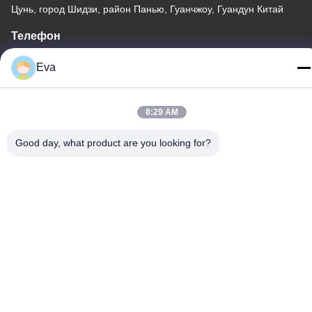
Цунь, город Шидзи, район Панью, Гуанчжоу, Гуандун Китай
Телефон
86-020-3156-0583
Eva
8:29 AM
Китай Хорошее качество Закрытая система всасывания
Good day, what product are you looking for?
Доставщик. -2026 MCREAT (GUANGZHOU) BIO-TECH CO.,LTD
Все права защищены.
Политика конфиденциальности
|
Карта сайта