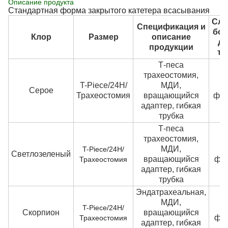
Описание продукта
Стандартная форма закрытого катетера всасывания
Сл
Спецификация и
бо
Клор
Размер
описание
до
продукции
тр
Т-песа
трахеостомия,
T-Piece/24H/
МДИ,
Серое
Трахеостомия
вращающийся
фра
адаптер, гибкая
трубка
Т-песа
трахеостомия,
МДИ,
T-Piece/24H/
Светлозеленый
вращающийся
фр
Трахеостомия
адаптер, гибкая
трубка
Эндатрахеальная,
МДИ,
T-Piece/24H/
Скорпион
вращающийся
фр
Трахеостомия
адаптер, гибкая