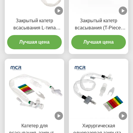
Закрытый катетр
Закрытый катетр
всасывания L-типа
всасывания (T-Piece)
Автоматическое
Автомобильное
промывание 10fr 72h
Лучшая цена
промывание 72H для
Лучшая цена
Двойной вращающийся
взрослых
локоть для больницы
Катетер для
Хирургическая
всасывания, закрытый
одноразовая закрытая