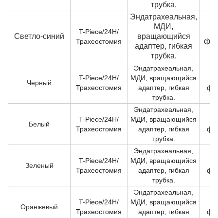
трубка.
Эндатрахеальная,
МДИ,
T-Piece/24H/
Светло-синий
вращающийся
фра
Трахеостомия
адаптер, гибкая
трубка.
Эндатрахеальная,
T-Piece/24H/
МДИ, вращающийся
Черный
Трахеостомия
адаптер, гибкая
фр
трубка.
Эндатрахеальная,
T-Piece/24H/
МДИ, вращающийся
Белый
Трахеостомия
адаптер, гибкая
фр
трубка.
Эндатрахеальная,
T-Piece/24H/
МДИ, вращающийся
Зеленый
Трахеостомия
адаптер, гибкая
фр
трубка.
Эндатрахеальная,
T-Piece/24H/
МДИ, вращающийся
Оранжевый
Трахеостомия
адаптер, гибкая
фр