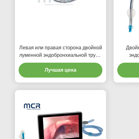
Левая или правая сторона двойной
Двой
луменной эндобронхиальной трубы
энд
с видеоканалом
визуа
Лучшая цена