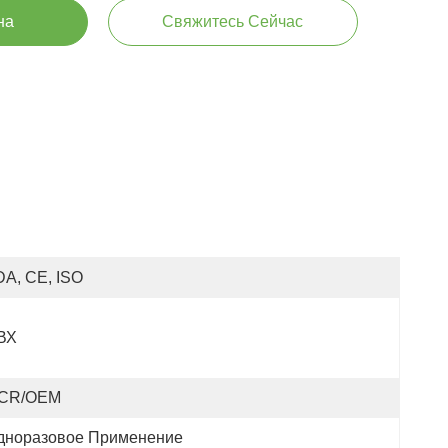
на
Свяжитесь Сейчас
DA, CE, ISO
ВХ
CR/OEM
дноразовое Применение