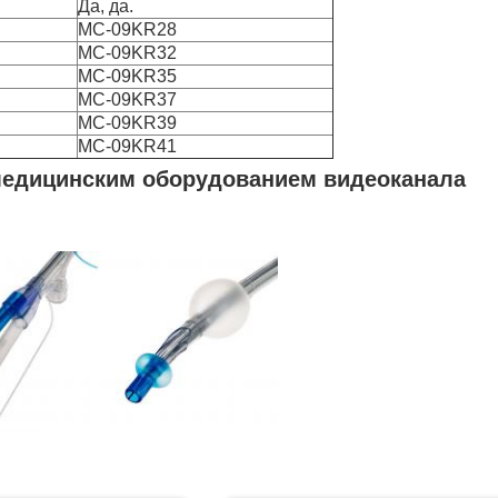
Да, да.
MC-09KR28
MC-09KR32
MC-09KR35
MC-09KR37
MC-09KR39
MC-09KR41
медицинским оборудованием видеоканала