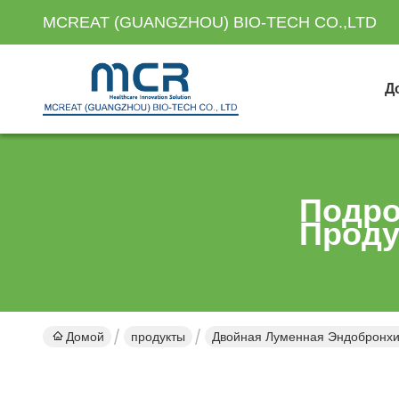
MCREAT (GUANGZHOU) BIO-TECH CO.,LTD
Д
Подро
Проду
Домой
продукты
Двойная Луменная Эндобронхи