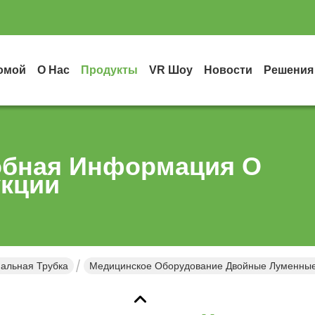
омой
О Нас
Продукты
VR Шоу
Новости
Решения
бная Информация О
кции
альная Трубка
Медицинское Оборудование Двойные Луменные