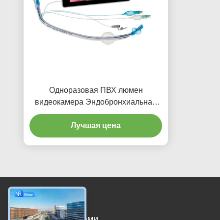
Одноразовая ПВХ люмен
видеокамера Эндобронхиальная
канюля для взрослых
Лучшая цена
Свяжитесь с нами