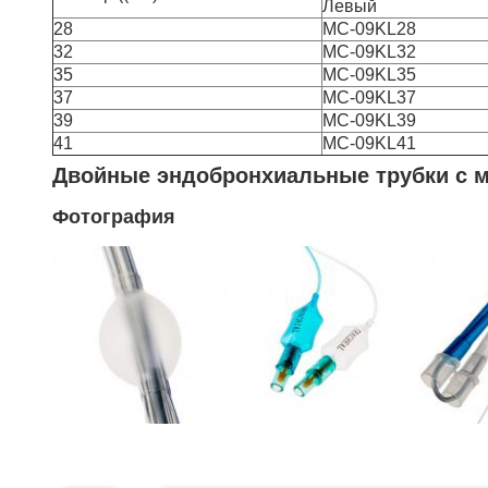
Левый
28
MC-09KL28
32
MC-09KL32
35
MC-09KL35
37
MC-09KL37
39
MC-09KL39
41
MC-09KL41
Двойные эндобронхиальные трубки с 
Фотография