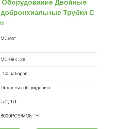
 Оборудование Двойные
добронхиальные Трубки С
м
MCreat
MC-09KL28
150 наборов
Подлежит обсуждению
L/C, T/T
8000PCS/MONTH