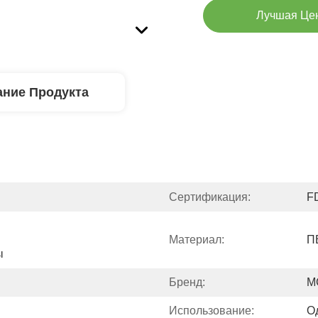
Лучшая Це
ние Продукта
Сертификация:
F
Материал:
П
ы
Бренд:
M
Использование:
О