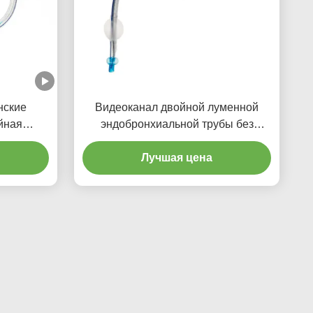
нские
Видеоканал двойной луменной
йная
эндобронхиальной трубы без
я трубка
камеры
ой PU
Лучшая цена