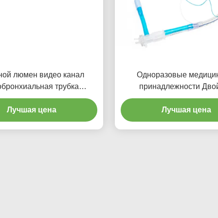
ной люмен видео канал
Одноразовые медици
обронхиальная трубка
принадлежности Дво
льная пероральная ПВХ
луменная эндотрахеальна
Лучшая цена
с микротонкой манжет
Лучшая цена