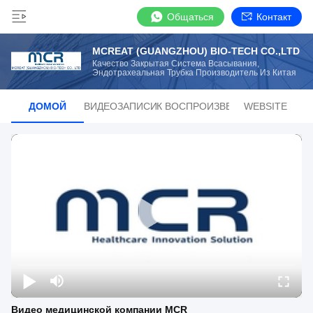
Общаться
Контакт
MCREAT (GUANGZHOU) BIO-TECH CO.,LTD
Качество Закрытая Система Всасывания,
Эндотрахеальная Трубка Производитель Из Китая
ДОМОЙ
ВИДЕОЗАПИСИ
СПИСОК ВОСПРОИЗВЕДЕНИЙ
WEBSITE
Видео медицинской компании MCR