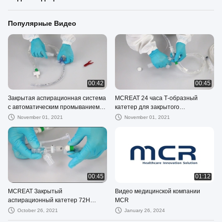
Популярные Видео
00:42
00:45
Закрытая аспирационная система
MCREAT 24 часа Т-образный
с автоматическим промыванием
катетер для закрытого
72 часа - Двойной поворотный
отсасывания
November 01, 2021
November 01, 2021
локоть
00:45
01:12
MCREAT Закрытый
Видео медицинской компании
аспирационный катетер 72H
MCR
Switch Show 2021
October 26, 2021
January 26, 2024