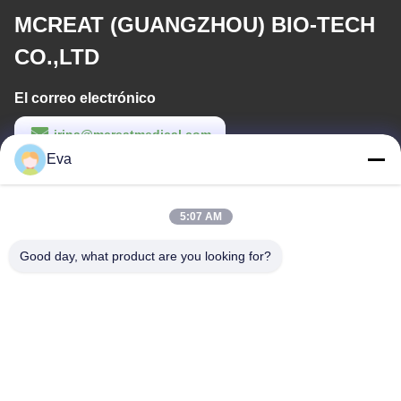
MCREAT (GUANGZHOU) BIO-TECH
CO.,LTD
El correo electrónico
irina@mcreatmedical.com
Eva
Tiempo de trabajo
8:30-18:00
5:07 AM
Nuestra dirección
Good day, what product are you looking for?
Dirección
Tercer piso, B15 Área industrial de Huachuang, Jinshan Cun,
ciudad de Shiji, distrito de Panyu, Guangzhou, Guangdong China
Teléfono
86-020-3156-0583