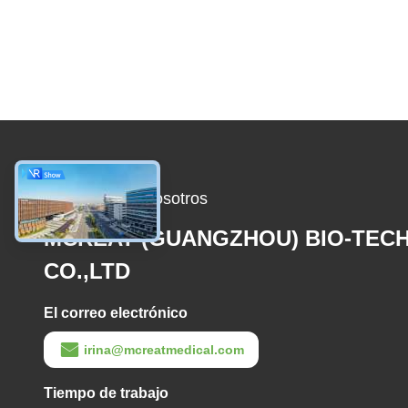
Contacta con nosotros
MCREAT (GUANGZHOU) BIO-TEC
CO.,LTD
El correo electrónico
irina@mcreatmedical.com
Tiempo de trabajo