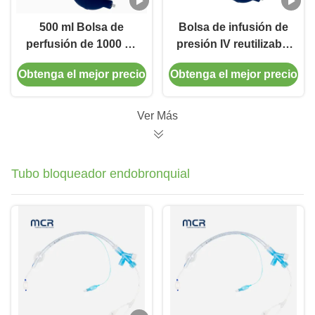
500 ml Bolsa de
Bolsa de infusión de
perfusión de 1000 ml
presión IV reutilizable
Indicador de presión
Equipo de infusión
Obtenga el mejor precio
Obtenga el mejor precio
de PVC Contenedor
Bolsa de infusión de
de perfusión de
presión
líquido médico
Ver Más
Adecuado para
aplicaciones
hospitalarias y
Tubo bloqueador endobronquial
clínicas