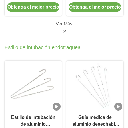
doble luz sin cámara
cámara de vídeo de
Obtenga el mejor precio
Obtenga el mejor precio
luz de PVC
desechable para
adultos
Ver Más
Estillo de intubación endotraqueal
Estillo de intubación
Guía médica de
de aluminio
aluminio desechable