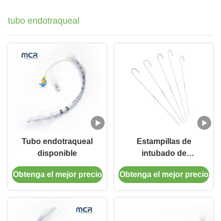
tubo endotraqueal
Tubo endotraqueal
Estampillas de
disponible
intubado de
introducción de
Obtenga el mejor precio
Obtenga el mejor precio
Bougie desechables
para uso médico