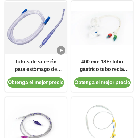
Tubos de succión
400 mm 18Fr tubo
para estómago de
gástrico tubo rectal
material de PVC con
obstetricia
Obtenga el mejor precio
Obtenga el mejor precio
certificado ISO
aprobación ISO13485