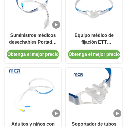
Suministros médicos
Equipo médico de
desechables Portador
fijación ETT
de tubo endotraqueal
desechable para el
Obtenga el mejor precio
Obtenga el mejor precio
para adultos y niños
tubo endotraqueal
Adultos y niños con
Soportador de tubos