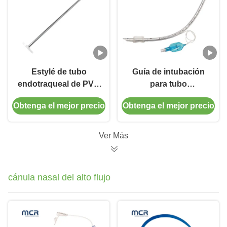
Estylé de tubo
Guía de intubación
endotraqueal de PVC
para tubo
de aluminio
endotraqueal de PVC
Obtenga el mejor precio
Obtenga el mejor precio
desechable Estylé de
de grado médico
intubación en
tamaños
Ver Más
6/8/10/12/14Fr
cánula nasal del alto flujo