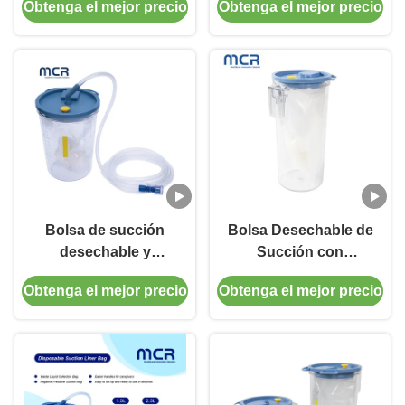
Obtenga el mejor precio
Obtenga el mejor precio
de grado médico
transparentes para la
salud
Bolsa de succión
Bolsa Desechable de
desechable y
Succión con
recipiente de
Solidificador y
Obtenga el mejor precio
Obtenga el mejor precio
1500cc/2500cc con
Recipiente de
solidificador
Recolección
Reutilizable de
1500ml / 2000ml /
2500ml