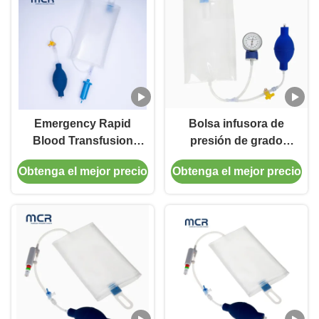
Emergency Rapid
Bolsa infusora de
Blood Transfusion
presión de grado
Device Pressure
médico de uso único
Obtenga el mejor precio
Obtenga el mejor precio
Infusion Bag
para urgencias con
Reusable TPU
esterilización con
Material
óxido de etileno