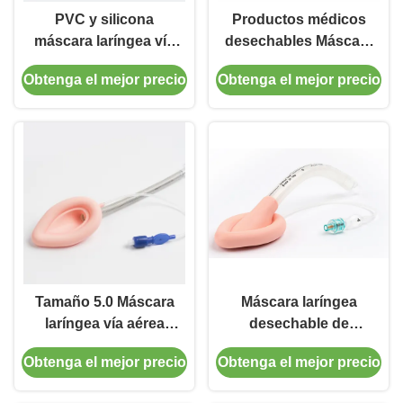
PVC y silicona
Productos médicos
máscara laríngea vía
desechables Máscara
aérea
laríngea de PVC vía
Obtenga el mejor precio
Obtenga el mejor precio
aérea para adultos y
niños
Tamaño 5.0 Máscara
Máscara laríngea
laríngea vía aérea
desechable de
tubo laríngeo vía
silicona de alta
Obtenga el mejor precio
Obtenga el mejor precio
aérea silicona para
calidad de grado
uso en adultos
médico Tubo LMA