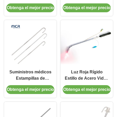
desechable con
Estigleta de
Obtenga el mejor precio
Obtenga el mejor precio
manga de PVC para
incubación de
tubo endotraqueal
alambre para el tubo
endotraqueal
Suministros médicos
Luz Roja Rígido
Estampillas de
Estillo de Acero Video
intubación
Nasofaringoscopio
Obtenga el mejor precio
Obtenga el mejor precio
endotraqueal
con Uso de Mano
Estampillas
Equipo Médico
desechables ETT