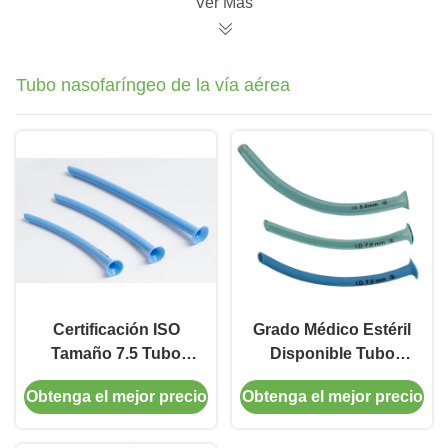
Ver Más
ofrece irrigación
Cinco Años
nasal para entornos
Dispositivo de
clínicos
Oxigenoterapia
Tubo nasofaríngeo de la vía aérea
Certificación ISO
Grado Médico Estéril
Tamaño 7.5 Tubo
Disponible Tubo
nasofaríngeo de las
Nasofaríngeo de las
Obtenga el mejor precio
Obtenga el mejor precio
vías respiratorias
Vías Aéreas Tamaño
Consumibles
3.5 Color Azul