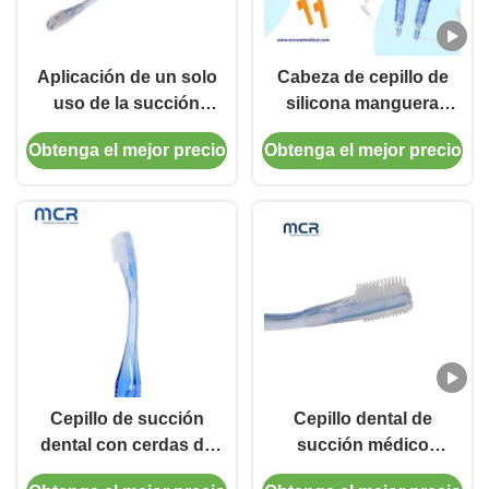
Aplicación de un solo
Cabeza de cepillo de
uso de la succión
silicona manguera
médica de cepillo de
transparente cepillo
Obtenga el mejor precio
Obtenga el mejor precio
dientes de cuidado
de dientes de succión
bucal Equipos
para producto de
médicos
enfermería
Cepillo de succión
Cepillo dental de
dental con cerdas de
succión médico
silicona, orificio de
desechable con