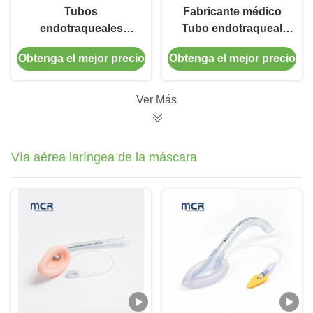
Tubos
Fabricante médico
endotraqueales
Tubo endotraqueal
reforzados
reforzado desechable
Obtenga el mejor precio
Obtenga el mejor precio
desechables con
libre de DEHP
puerto de succión
para la prevención de
Ver Más
VAP
Vía aérea laríngea de la máscara