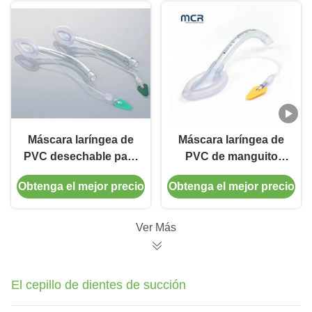
Máscara laríngea de
Máscara laríngea de
PVC desechable para
PVC de manguito
bebés y niños
blando con código de
Obtenga el mejor precio
Obtenga el mejor precio
color
Ver Más
El cepillo de dientes de succión