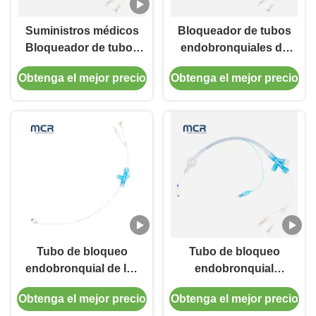
Suministros médicos
Bloqueador de tubos
Bloqueador de tubos
endobronquiales de
endobronquiales de
PVC médico para el
Obtenga el mejor precio
Obtenga el mejor precio
PVC desechable con
hospital
ISO 13485
Tubo de bloqueo
Tubo de bloqueo
endobronquial de luz
endobronquial
única desechable
desechable con
Obtenga el mejor precio
Obtenga el mejor precio
Tubo de PVC con
manguito ultra