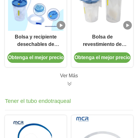
Bolsa y recipiente
Bolsa de
desechables de
revestimiento de
succión con
succión quirúrgica
Obtenga el mejor precio
Obtenga el mejor precio
solidificador
con recipiente anti-
desbordamiento y
esterilización con
Ver Más
óxido de etileno -
1500 ml/2500 ml
Tener el tubo endotraqueal