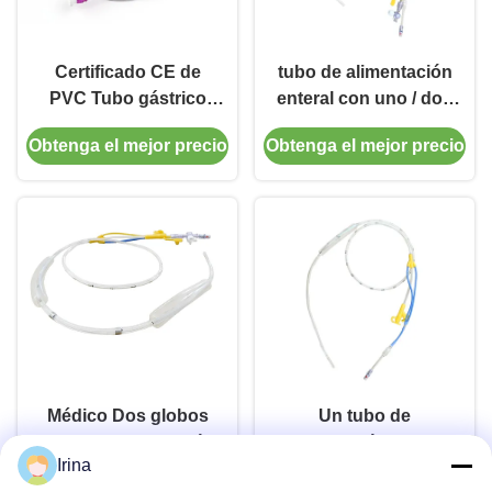
Certificado CE de
tubo de alimentación
PVC Tubo gástrico
enteral con uno / dos
Intubado estomacal
globos para la
Obtenga el mejor precio
Obtenga el mejor precio
12FR
medición de la
presión esofágica
Médico Dos globos
Un tubo de
tubo de alimentación
alimentación enteral
Irina
enteral para la
de globo para
Obtenga el mejor precio
Obtenga el mejor precio