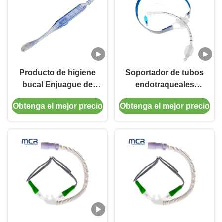
Producto de higiene
Soportador de tubos
bucal Enjuague de
endotraqueales
limpieza bucal
desechables para
Obtenga el mejor precio
Obtenga el mejor precio
desechable Cepilla de
vías respiratorias
dientes de succión
nasales de PVC