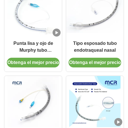
Punta lisa y ojo de
Tipo esposado tubo
Murphy tubo
endotraqueal nasal
endotraqueal nasal
Obtenga el mejor precio
Obtenga el mejor precio
con micro delgado pu
esposado