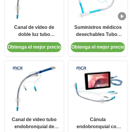
Canal de vídeo de
Suministros médicos
doble luz tubo
desechables Tubos
endobronquial visual
endotraqueales de
Obtenga el mejor precio
Obtenga el mejor precio
oral PVC plano
doble luz con
manguito micro
delgado de PU
Canal de video tubo
Cánula
endobronquial de
endobronquial con