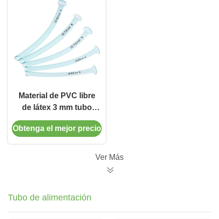
médicos desechables
Material de PVC libre
de látex 3 mm tubo
nasofaríngeo de vías
Obtenga el mejor precio
respiratorias con
múltiples tipos
Ver Más
Tubo de alimentación