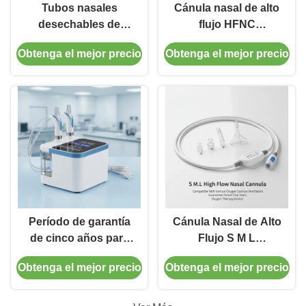
Tubos nasales
Cánula nasal de alto
desechables de
flujo HFNC
oxígeno Tubos
desechable para
Obtenga el mejor precio
Obtenga el mejor precio
nasales de oxígeno
adultos y niños
Cánulas de alto flujo
para uso médico
Período de garantía
Cánula Nasal de Alto
de cinco años para
Flujo S M L
irrigador nasal
Compatible con
Obtenga el mejor precio
Obtenga el mejor precio
eléctrico
Varias Fuentes de
endotraqueal y de
Oxígeno Ventiladores
traqueotomía, que
Período de Garantía