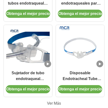
tubos endotraqueales
endotraqueales para
para intubación
todas las edades
Obtenga el mejor precio
Obtenga el mejor precio
endotraqueal
Sujetador de tubo
Disposable
endotraqueal
Endotracheal Tube
desechable sin látex
Holder For ETT size
Obtenga el mejor precio
Obtenga el mejor precio
con bloque de
3.0-10.0
mordida para tamaño
de TET 3.0-10.0
Ver Más