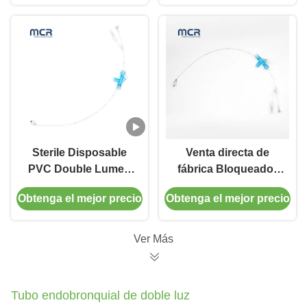
manguito de PU
delgado para
ventilación de un
pulmón
Sterile Disposable
Venta directa de
PVC Double Lumen
fábrica Bloqueador
Endobronchial
de tubos
Obtenga el mejor precio
Obtenga el mejor precio
Blocker Tube for One-
endotraqueales de
Lung Ventilation with
calidad médica libre
5FR/7FR/9FR Sizes
de PVC y látex
Ver Más
and ISO13485
Certification
Tubo endobronquial de doble luz