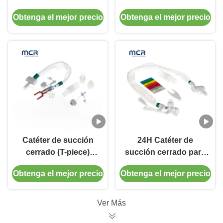
de lavado automático
lavado automático
Obtenga el mejor precio
Obtenga el mejor precio
de 72 horas con
10fr 72h Codo
punta azul suave
giratorio doble para el
hospital
Catéter de succión
24H Catéter de
cerrado (T-piece)
succión cerrado para
lavado automático
niños con tres
Obtenga el mejor precio
Obtenga el mejor precio
72H para adultos
conectores de piezas
Y
Ver Más