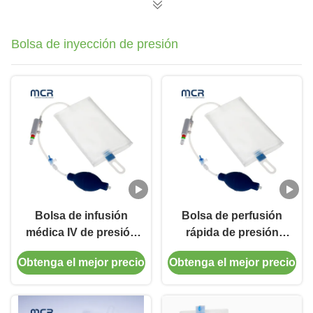
Bolsa de inyección de presión
Bolsa de infusión
Bolsa de perfusión
médica IV de presión
rápida de presión
Estructura PU gruesa
transparente 500 ml
Obtenga el mejor precio
Obtenga el mejor precio
para una gestión
1000 ml
eficaz del fluido