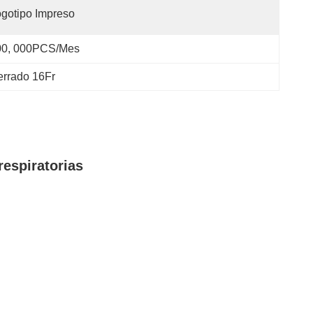
gotipo Impreso
00, 000PCS/mes
errado 16Fr
respiratorias