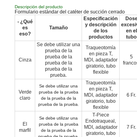
Descripción del producto
Formulario estándar del catéter de succión cerrado
Especificación
Dos
- ¿Qué
y descripción
excesi
es
Tamaño
de los
en el
eso?
productos
tubo
Se debe utilizar una
Traqueotomía
prueba de la
en pieza T,
prueba de la
5
Cinza
MDI, adaptador
prueba de la
franco
giratorio, tubo
prueba de la
flexible
prueba.
Traqueotomía
Se debe utilizar una
en pieza T,
Verde
prueba de la prueba
MDI, adaptador
6 Fr.
claro
de la prueba de la
giratorio, tubo
prueba de la prueba.
flexible
T-Piece
Se debe utilizar una
Endotraqueal,
El
prueba de la prueba
MDI, adaptador
7 Fr.
marfil
de la prueba de la
giratorio, tubo
prueba de la prueba.