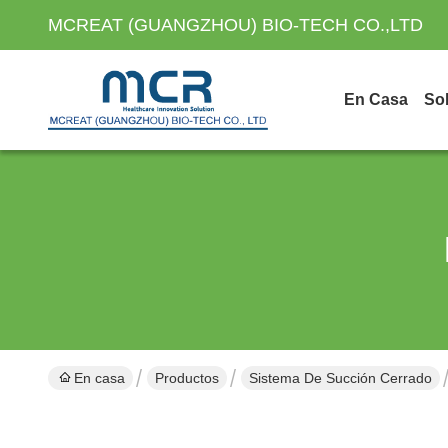
MCREAT (GUANGZHOU) BIO-TECH CO.,LTD
En Casa
So
En casa
Productos
Sistema De Succión Cerrado