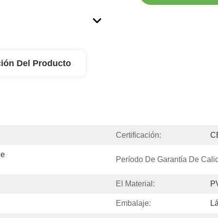
ión Del Producto
Certificación:
C
e 
Período De Garantía De Calid
El Material:
P
Embalaje:
L