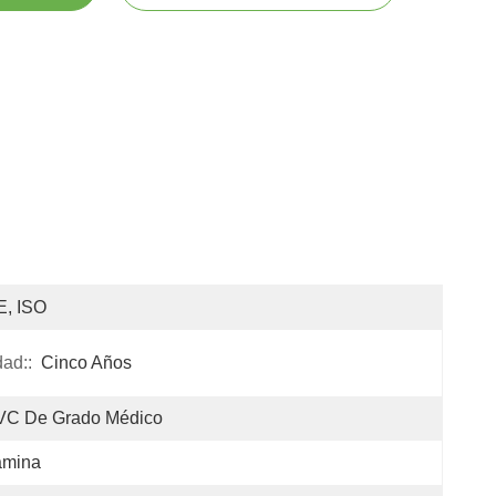
E, ISO
ad::
Cinco Años
VC De Grado Médico
ámina