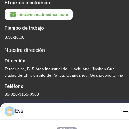
El correo electrónico
irina@mcreatmedical.com
Tiempo de trabajo
8:30-18:00
Nuestra dirección
Dirección
Tercer piso, B15 Área industrial de Huachuang, Jinshan Cun,
ciudad de Shiji, distrito de Panyu, Guangzhou, Guangdong China
Teléfono
86-020-3156-0583
Eva
China buena calidad Sistema de succión cerrado Proveedor.