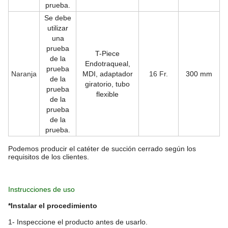
prueba.
Se debe
utilizar
una
prueba
T-Piece
de la
Endotraqueal,
prueba
Naranja
MDI, adaptador
16 Fr.
300 mm
de la
giratorio, tubo
prueba
flexible
de la
prueba
de la
prueba.
Podemos producir el catéter de succión cerrado según los
requisitos de los clientes.
Instrucciones de uso
*Instalar el procedimiento
1- Inspeccione el producto antes de usarlo.