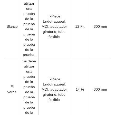
utilizar
una
prueba
T-Piece
de la
Endotraqueal,
prueba
Blanco
MDI, adaptador
12 Fr.
300 mm
de la
giratorio, tubo
prueba
flexible
de la
prueba
de la
prueba.
Se debe
utilizar
una
prueba
T-Piece
de la
Endotraqueal,
El
prueba
MDI, adaptador
14 Fr
300 mm
verde
de la
giratorio, tubo
prueba
flexible
de la
prueba
de la