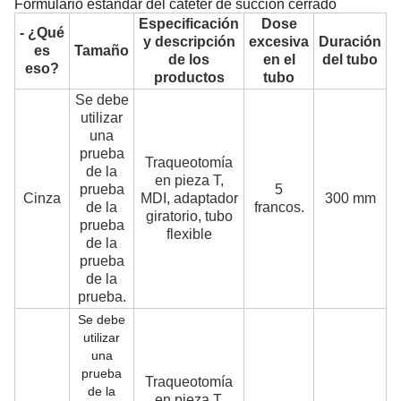
Formulario estándar del catéter de succión cerrado
Especificación
Dose
- ¿Qué
y descripción
excesiva
Duración
es
Tamaño
de los
en el
del tubo
eso?
productos
tubo
Se debe
utilizar
una
prueba
Traqueotomía
de la
en pieza T,
S
prueba
5
Cinza
MDI, adaptador
300 mm
p
de la
francos.
giratorio, tubo
prueba
flexible
de la
prueba
de la
prueba.
Se debe
utilizar
una
prueba
Traqueotomía
S
de la
en pieza T,