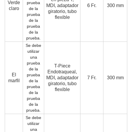
Verde
prueba
MDI, adaptador
6 Fr.
300 mm
claro
c
de la
giratorio, tubo
prueba
flexible
de la
prueba
de la
prueba.
Se debe
utilizar
una
prueba
T-Piece
S
de la
Endotraqueal,
El
prueba
MDI, adaptador
7 Fr.
300 mm
c
marfil
de la
giratorio, tubo
e
prueba
flexible
de la
prueba
de la
prueba.
Se debe
utilizar
una