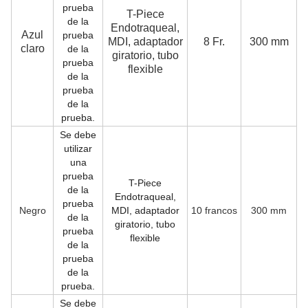
prueba
T-Piece
S
de la
Endotraqueal,
Azul
prueba
MDI, adaptador
8 Fr.
300 mm
c
claro
de la
giratorio, tubo
e
prueba
flexible
de la
prueba
de la
prueba.
Se debe
utilizar
una
prueba
T-Piece
de la
Endotraqueal,
prueba
Negro
MDI, adaptador
10 francos
300 mm
de la
giratorio, tubo
prueba
flexible
de la
prueba
de la
prueba.
Se debe