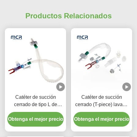
Productos Relacionados
Catéter de succión
Catéter de succión
cerrado de tipo L de
cerrado (T-piece) lavado
lavado automático 10fr
automático 72H para
Obtenga el mejor precio
72h Codo giratorio doble
Obtenga el mejor precio
adultos
para el hospital