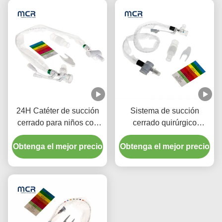
24H Catéter de succión
Sistema de succión
cerrado para niños con
cerrado quirúrgico
tres conectores de piezas
desechable
Obtenga el mejor precio
Y
Obtenga el mejor precio
Neonatos/Pediatría-codo