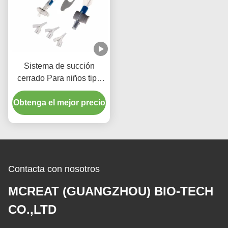
Sistema de succión
cerrado Para niños tipo
72H CSC Materiales
Obtenga el mejor precio
médicos desechables
Contacta con nosotros
MCREAT (GUANGZHOU) BIO-TECH
CO.,LTD