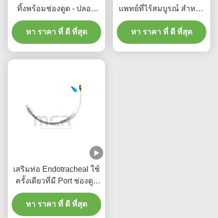
ทิ้งพร้อมช่องดูด - ปลอด
แพทย์ที่ไร้สมบูรณ์ สําหรับ
สาร DEHP PVC ใส รับ
ทุกขนาดที่มี CE ISO
ประกันคุณภาพ 5 ปี
หา ราคา ที่ ดี ที่สุด
หา ราคา ที่ ดี ที่สุด
เสริมท่อ Endotracheal ใช้
ครั้งเดียวที่มี Port ช่องดูด
Micro หนา PU จับ
หา ราคา ที่ ดี ที่สุด