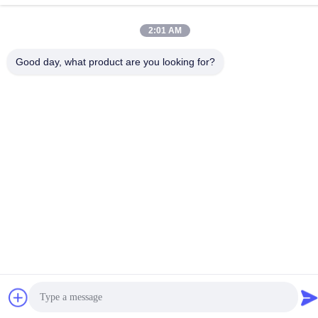
ชั้น 3 พื้นที่อุตสาหกรรม Huachuang B15 จินชานคุน เมืองชิจิ เขต
พานยู กวางโจว กวางดง จีน
2:01 AM
โทรศัพท์
Good day, what product are you looking for?
86-020-3156-0583
จีน คุณภาพดี ระบบดูดแบบปิด ผู้จัดจําหน่าย.ลิขสิทธิ์ -2026 MCREAT
(GUANGZHOU) BIO-TECH CO.,LTD สิทธิทั้งหมดถูกเก็บไว้
นโยบายความเป็นส่วนตัว
|
แผนผังเว็บไซต์