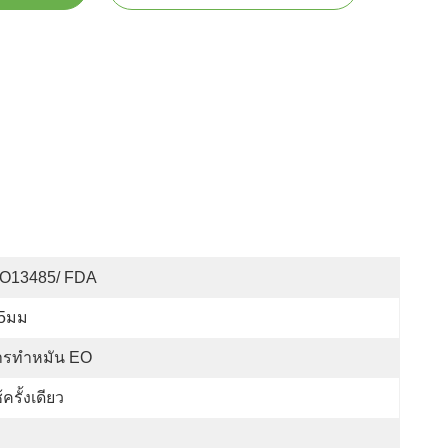
SO13485/ FDA
.5มม
ารทำหมัน EO
้ครั้งเดียว