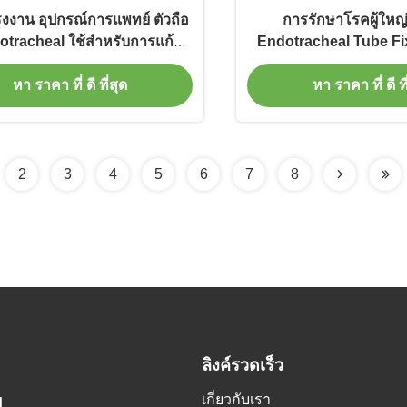
งงาน อุปกรณ์การแพทย์ ตัวถือ
การรักษาโรคผู้ใหญ่
otracheal ใช้สําหรับการแก้ไข
Endotracheal Tube Fixe
ท่อ Endotracheal
ป่วย
หา ราคา ที่ ดี ที่สุด
หา ราคา ที่ ดี ที
2
3
4
5
6
7
8
ลิงค์รวดเร็ว
เกี่ยวกับเรา
H