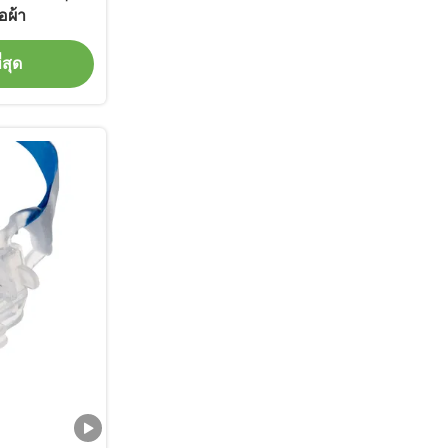
้อผ้า
่สุด