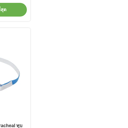
่สุด
tracheal ทุบ