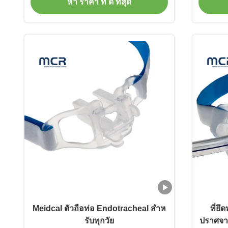
หา ราคา ที่ ดี ที่สุด
Meidcal ตัวถือท่อ Endotracheal สําห
ที่ยึ
รับทุกวัย
ปราศจา