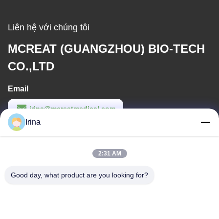
Liên hệ với chúng tôi
MCREAT (GUANGZHOU) BIO-TECH
CO.,LTD
Email
irina@mcreatmedical.com
Irina
Thời gian làm việc
8:30-18:00
2:31 AM
Địa chỉ của tôi
Good day, what product are you looking for?
Địa chỉ
Tầng 3, khu công nghiệp B15 Huachuang, Jinshan Cun, thị trấn
Shiji, quận Panyu, Quảng Châu, Quảng Đông Trung Quốc