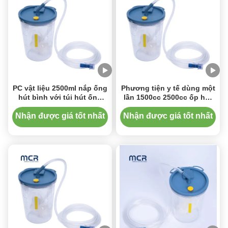
PC vật liệu 2500ml nắp ống
Phương tiện y tế dùng một
hút bình với túi hút ống
lần 1500cc 2500cc ốp hút
chân không
và thùng chứa với thùng
hút chất cứng và thùng
Nhận được giá tốt nhất
Nhận được giá tốt nhất
chứa