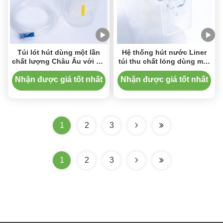
Túi lót hút dùng một lần
Hệ thống hút nước Liner
chất lượng Châu Âu với bộ
túi thu chất lỏng dùng một
lọc vi khuẩn và van một
lần với bình
chiều dùng trong y tế
Nhận được giá tốt nhất
Nhận được giá tốt nhất
1
2
3
1
2
3