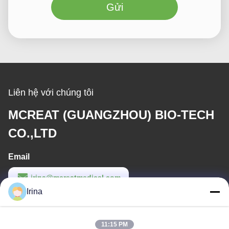
Gửi
Liên hệ với chúng tôi
MCREAT (GUANGZHOU) BIO-TECH
CO.,LTD
Email
irina@mcreatmedical.com
Irina
Thời gian làm việc
8:30-18:00
11:15 PM