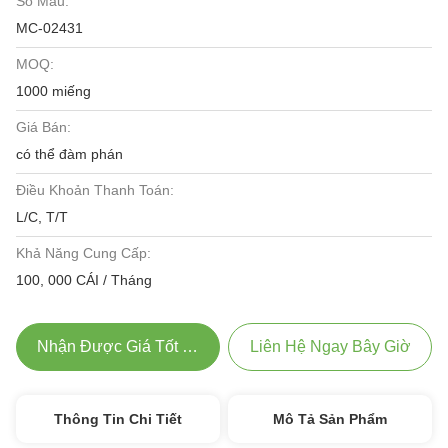
Số Mẫu:
MC-02431
MOQ:
1000 miếng
Giá Bán:
có thể đàm phán
Điều Khoản Thanh Toán:
L/C, T/T
Khả Năng Cung Cấp:
100, 000 CÁI / Tháng
Nhận Được Giá Tốt Nhất
Liên Hệ Ngay Bây Giờ
Thông Tin Chi Tiết
Mô Tả Sản Phẩm