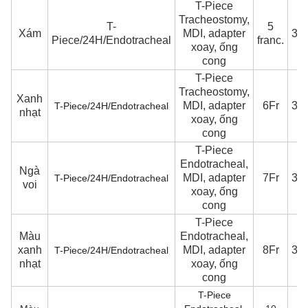
T-Piece
Tracheostomy,
T-
5
Xám
MDI, adapter
30
Piece/24H/Endotracheal
franc.
xoay, ống
cong
T-Piece
Tracheostomy,
Xanh
MDI, adapter
6Fr
30
T-Piece/24H/Endotracheal
nhạt
xoay, ống
cong
T-Piece
Endotracheal,
Ngà
MDI, adapter
7Fr
30
T-Piece/24H/Endotracheal
voi
xoay, ống
cong
T-Piece
Màu
Endotracheal,
xanh
MDI, adapter
8Fr
30
T-Piece/24H/Endotracheal
nhạt
xoay, ống
cong
T-Piece