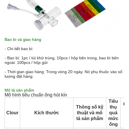
Bao bì và giao hàng
- Chi tiết bao bì
- Bao bì: 1pc / túi khử trùng, 10pcs / hộp bên trong, bao bì bên
ngoài: 100pcs / hộp gửi
- Thời gian giao hàng: Trong vòng 20 ngày. Nó phụ thuộc vào số
lượng đặt hàng
Mô tả sản phẩm
Mô hình tiêu chuẩn ống hút kín
Tiêu
Ch
Thông số kỹ
thụ
d
Clour
Kích thước
thuật và mô
quá
c
tả sản phẩm
mức
ố
ống