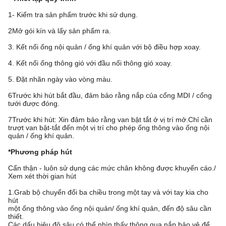
1- Kiểm tra sản phẩm trước khi sử dụng.
2Mở gói kín và lấy sản phẩm ra.
3. Kết nối ống nội quản / ống khí quản với bộ điều hợp xoay.
4. Kết nối ống thông gió với đầu nối thông gió xoay.
5. Đặt nhãn ngày vào vòng màu.
6Trước khi hút bắt đầu, đảm bảo rằng nắp của cổng MDI / cổng
tưới được đóng.
7Trước khi hút: Xin đảm bảo rằng van bật tắt ở vị trí mở.Chỉ cần
trượt van bật-tắt đến một vị trí cho phép ống thông vào ống nội
quản / ống khí quản.
*Phương pháp hút
Cẩn thận - luôn sử dụng các mức chân không được khuyến cáo./
Xem xét thời gian hút
1.Grab bộ chuyển đổi ba chiều trong một tay và với tay kia cho
hút
một ống thông vào ống nội quản/ ống khí quản, đến độ sâu cần
thiết.
Các dấu hiệu độ sâu có thể nhìn thấy thông qua nắp bảo vệ để