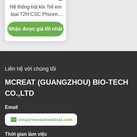
Hệ thống hút kín Trẻ em
loại 72H CSC Phương
tiện y tế dùng một lần
Nhận được giá tốt nhất
Liên hệ với chúng tôi
MCREAT (GUANGZHOU) BIO-TECH
CO.,LTD
Email
irina@mcreatmedical.com
Thời gian làm việc