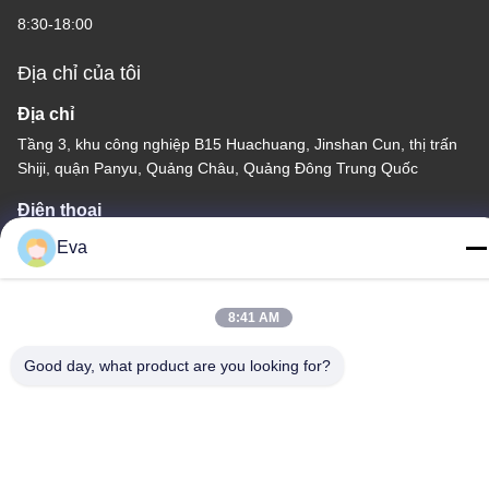
8:30-18:00
Địa chỉ của tôi
Địa chỉ
Tầng 3, khu công nghiệp B15 Huachuang, Jinshan Cun, thị trấn
Shiji, quận Panyu, Quảng Châu, Quảng Đông Trung Quốc
Điện thoại
86-020-3156-0583
Eva
8:41 AM
Good day, what product are you looking for?
Trung Quốc Chất lượng tốt Hệ thống hút kín Nhà cung cấp. -2026
MCREAT (GUANGZHOU) BIO-TECH CO.,LTD Tất cả các quyền
được bảo lưu.
Chính sách bảo mật
|
Sơ đồ trang web