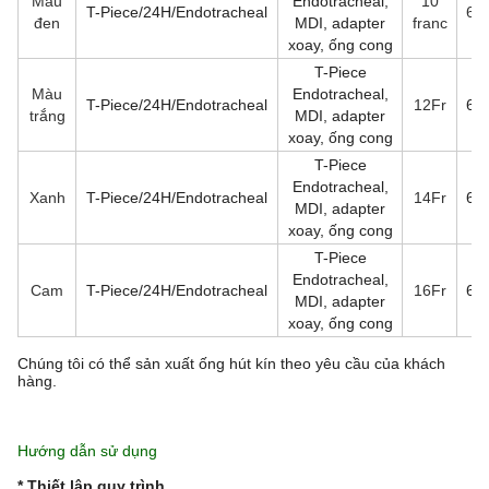
Màu
Endotracheal,
10
T-Piece/24H/Endotracheal
60
đen
MDI, adapter
franc
xoay, ống cong
T-Piece
Màu
Endotracheal,
T-Piece/24H/Endotracheal
12Fr
60
trắng
MDI, adapter
xoay, ống cong
T-Piece
Endotracheal,
Xanh
T-Piece/24H/Endotracheal
14Fr
60
MDI, adapter
xoay, ống cong
T-Piece
Endotracheal,
Cam
T-Piece/24H/Endotracheal
16Fr
60
MDI, adapter
xoay, ống cong
Chúng tôi có thể sản xuất ống hút kín theo yêu cầu của khách
hàng.
Hướng dẫn sử dụng
* Thiết lập quy trình