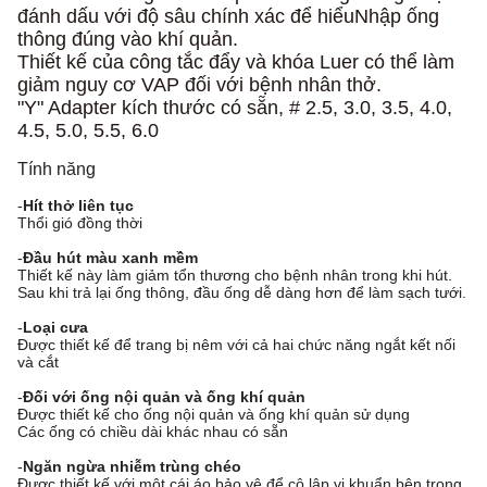
đánh dấu với độ sâu chính xác để hiểu
Nhập ống
thông đúng vào khí quản.
Thiết kế của công tắc đẩy và khóa Luer có thể làm
giảm nguy cơ VAP đối với bệnh nhân thở.
"Y" Adapter kích thước có sẵn, # 2.5, 3.0, 3.5, 4.0,
4.5, 5.0, 5.5, 6.0
Tính năng
-
Hít thở liên tục
Thổi gió đồng thời
-
Đầu hút màu xanh mềm
Thiết kế này làm giảm tổn thương cho bệnh nhân trong khi hút.
Sau khi trả lại ống thông, đầu ống dễ dàng hơn để làm sạch tưới.
-
Loại cưa
Được thiết kế để trang bị nêm với cả hai chức năng ngắt kết nối
và cắt
-
Đối với ống nội quản và ống khí quản
Được thiết kế cho ống nội quản và ống khí quản sử dụng
Các ống có chiều dài khác nhau có sẵn
-
Ngăn ngừa nhiễm trùng chéo
Được thiết kế với một cái áo bảo vệ để cô lập vi khuẩn bên trong