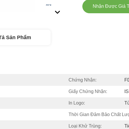
Nhận Được Giá T
Tả Sản Phẩm
Chứng Nhận:
F
Giấy Chứng Nhận:
I
In Logo:
T
Thời Gian Đảm Bảo Chất Lư
Loại Khử Trùng:
Ti