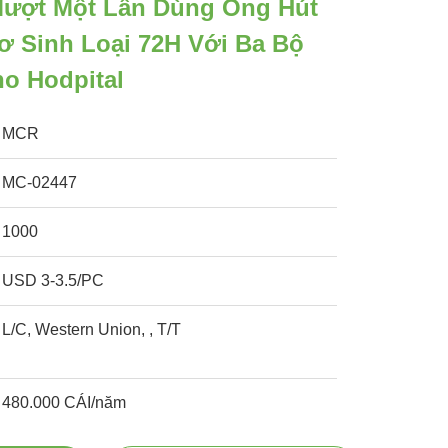
ượt Một Lần Dùng Ống Hút
ơ Sinh Loại 72H Với Ba Bộ
ho Hodpital
MCR
MC-02447
1000
USD 3-3.5/PC
L/C, Western Union, , T/T
480.000 CÁI/năm