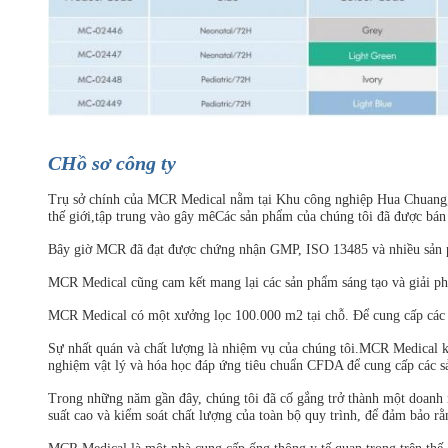
C
Hồ sơ công ty
Trụ sở chính của MCR Medical nằm tại Khu công nghiệp Hua Chuang, 
thế giới,tập trung vào gây mêCác sản phẩm của chúng tôi đã được b
Bây giờ MCR đã đạt được chứng nhận GMP, ISO 13485 và nhiều sản 
MCR Medical cũng cam kết mang lại các sản phẩm sáng tạo và giải pháp
MCR Medical có một xưởng lọc 100.000 m2 tại chỗ. Để cung cấp các sả
Sự nhất quán và chất lượng là nhiệm vụ của chúng tôi.MCR Medical k
nghiệm vật lý và hóa học đáp ứng tiêu chuẩn CFDA để cung cấp các s
Trong những năm gần đây, chúng tôi đã cố gắng trở thành một doanh ng
suất cao và kiểm soát chất lượng của toàn bộ quy trình, để đảm bảo r