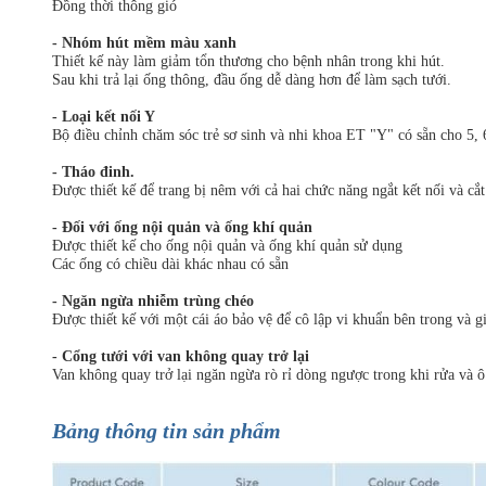
Đồng thời thông gió
- Nhóm hút mềm màu xanh
Thiết kế này làm giảm tổn thương cho bệnh nhân trong khi hút.
Sau khi trả lại ống thông, đầu ống dễ dàng hơn để làm sạch tưới.
- Loại kết nối Y
Bộ điều chỉnh chăm sóc trẻ sơ sinh và nhi khoa ET "Y" có sẵn cho 5, 6
- Tháo đinh.
Được thiết kế để trang bị nêm với cả hai chức năng ngắt kết nối và cắt
- Đối với ống nội quản và ống khí quản
Được thiết kế cho ống nội quản và ống khí quản sử dụng
Các ống có chiều dài khác nhau có sẵn
- Ngăn ngừa nhiễm trùng chéo
Được thiết kế với một cái áo bảo vệ để cô lập vi khuẩn bên trong và 
- Cổng tưới với van không quay trở lại
Van không quay trở lại ngăn ngừa rò rỉ dòng ngược trong khi rửa và ô 
Bảng thông tin sản phẩm