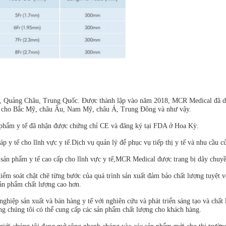
Quảng Châu, Trung Quốc. Được thành lập vào năm 2018, MCR Medical đã dành
án cho Bắc Mỹ, châu Âu, Nam Mỹ, châu Á, Trung Đông và như vậy.
phẩm y tế đã nhận được chứng chỉ CE và đăng ký tại FDA ở Hoa Kỳ.
 y tế cho lĩnh vực y tế.Dịch vụ quản lý để phục vụ tiếp thị y tế và nhu cầu c
n phẩm y tế cao cấp cho lĩnh vực y tế,MCR Medical được trang bị dây chuyền s
iểm soát chặt chẽ từng bước của quá trình sản xuất đảm bảo chất lượng tuyệt
ản phẩm chất lượng cao hơn.
hiệp sản xuất và bán hàng y tế với nghiên cứu và phát triển sáng tạo và chất 
ằng chúng tôi có thể cung cấp các sản phẩm chất lượng cho khách hàng.