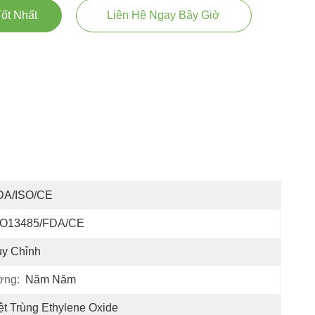
ốt Nhất
Liên Hệ Ngay Bây Giờ
DA/ISO/CE
SO13485/FDA/CE
ùy Chỉnh
ợng:
Năm Năm
ệt Trùng Ethylene Oxide