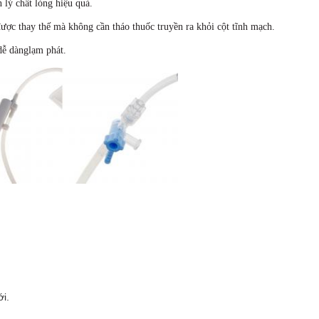
 lý chất lỏng hiệu quả.
được thay thế mà không cần tháo thuốc truyền ra khỏi
cột tĩnh mạch.
dễ dàng
lạm phát.
ới.