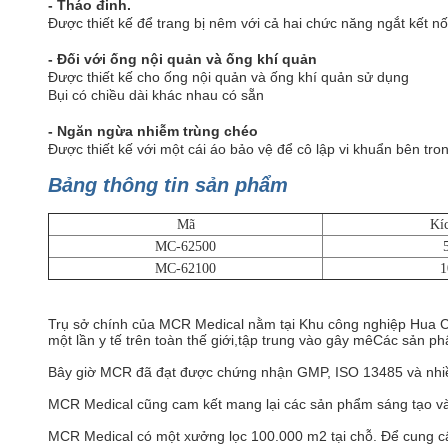
- Tháo đinh.
Được thiết kế để trang bị nêm với cả hai chức năng ngắt kết nố
- Đối với ống nội quản và ống khí quản
Được thiết kế cho ống nội quản và ống khí quản sử dụng
Bụi có chiều dài khác nhau có sẵn
- Ngăn ngừa nhiễm trùng chéo
Được thiết kế với một cái áo bảo vệ để cô lập vi khuẩn bên tr
Bảng thông tin sản phẩm
Mã
Kí
MC-62500
MC-62100
1
Trụ sở chính của MCR Medical nằm tại Khu công nghiệp Hua 
một lần y tế trên toàn thế giới,tập trung vào gây mêCác sản
Bây giờ MCR đã đạt được chứng nhận GMP, ISO 13485 và nhiề
MCR Medical cũng cam kết mang lại các sản phẩm sáng tạo và gi
MCR Medical có một xưởng lọc 100.000 m2 tại chỗ. Để cung cấp