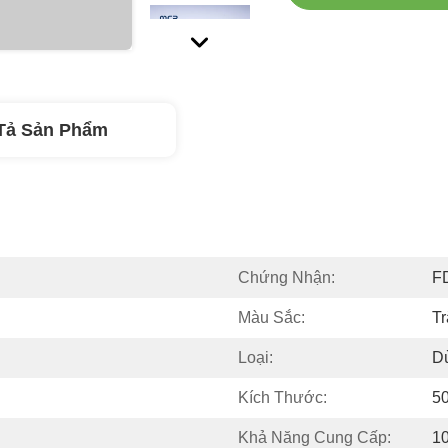
Tả Sản Phẩm
Chứng Nhận:
F
Màu Sắc:
T
Loại:
D
Kích Thước:
5
Khả Năng Cung Cấp:
10