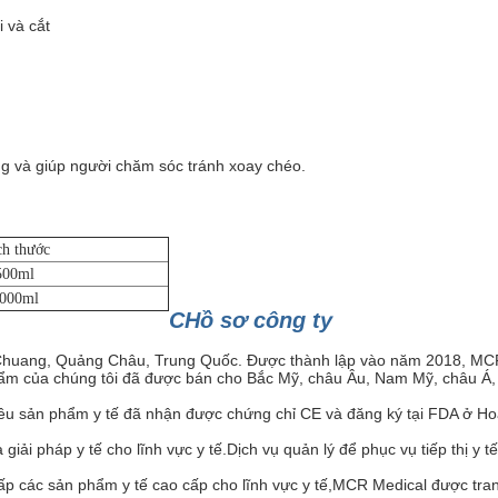
i và cắt
ong và giúp người chăm sóc tránh xoay chéo.
ch thước
500ml
000ml
C
Hồ sơ công ty
Chuang, Quảng Châu, Trung Quốc. Được thành lập vào năm 2018, MCR
 phẩm của chúng tôi đã được bán cho Bắc Mỹ, châu Âu, Nam Mỹ, châu Á
u sản phẩm y tế đã nhận được chứng chỉ CE và đăng ký tại FDA ở Ho
ải pháp y tế cho lĩnh vực y tế.Dịch vụ quản lý để phục vụ tiếp thị y 
 các sản phẩm y tế cao cấp cho lĩnh vực y tế,MCR Medical được trang 