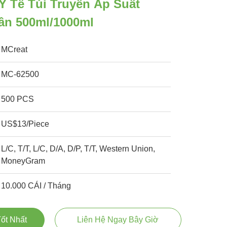
Y Tế Túi Truyền Áp Suất
ần 500ml/1000ml
MCreat
MC-62500
500 PCS
US$13/Piece
L/C, T/T, L/C, D/A, D/P, T/T, Western Union,
MoneyGram
10.000 CÁI / Tháng
ốt Nhất
Liên Hệ Ngay Bây Giờ