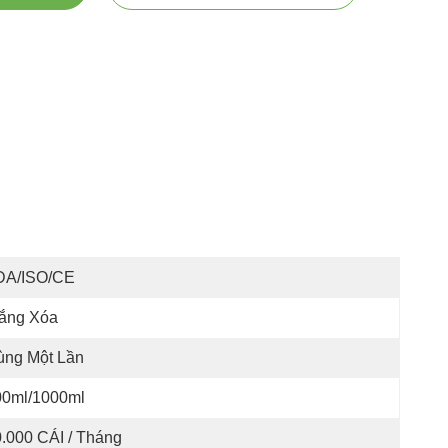
DA/ISO/CE
rắng Xóa
ùng Một Lần
00ml/1000ml
.000 CÁI / Tháng