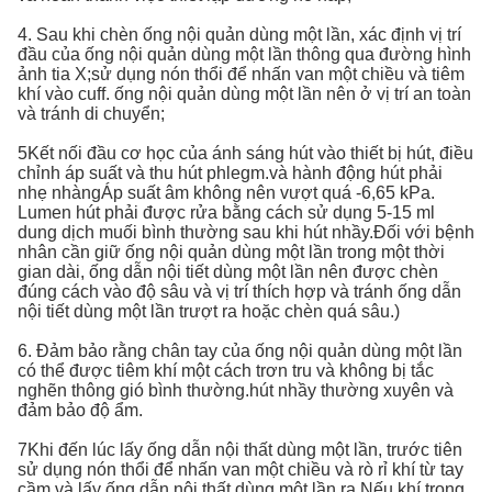
4. Sau khi chèn ống nội quản dùng một lần, xác định vị trí
đầu của ống nội quản dùng một lần thông qua đường hình
ảnh tia X;sử dụng nón thổi để nhấn van một chiều và tiêm
khí vào cuff. ống nội quản dùng một lần nên ở vị trí an toàn
và tránh di chuyển;
5Kết nối đầu cơ học của ánh sáng hút vào thiết bị hút, điều
chỉnh áp suất và thu hút phlegm.và hành động hút phải
nhẹ nhàngÁp suất âm không nên vượt quá -6,65 kPa.
Lumen hút phải được rửa bằng cách sử dụng 5-15 ml
dung dịch muối bình thường sau khi hút nhầy.Đối với bệnh
nhân cần giữ ống nội quản dùng một lần trong một thời
gian dài, ống dẫn nội tiết dùng một lần nên được chèn
đúng cách vào độ sâu và vị trí thích hợp và tránh ống dẫn
nội tiết dùng một lần trượt ra hoặc chèn quá sâu.)
6. Đảm bảo rằng chân tay của ống nội quản dùng một lần
có thể được tiêm khí một cách trơn tru và không bị tắc
nghẽn thông gió bình thường.hút nhầy thường xuyên và
đảm bảo độ ẩm.
7Khi đến lúc lấy ống dẫn nội thất dùng một lần, trước tiên
sử dụng nón thổi để nhấn van một chiều và rò rỉ khí từ tay
cầm và lấy ống dẫn nội thất dùng một lần ra.Nếu khí trong