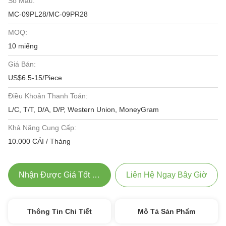
Số Mẫu:
MC-09PL28/MC-09PR28
MOQ:
10 miếng
Giá Bán:
US$6.5-15/Piece
Điều Khoản Thanh Toán:
L/C, T/T, D/A, D/P, Western Union, MoneyGram
Khả Năng Cung Cấp:
10.000 CÁI / Tháng
Nhận Được Giá Tốt Nhất
Liên Hệ Ngay Bây Giờ
Thông Tin Chi Tiết
Mô Tả Sản Phẩm