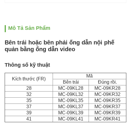
Mô Tả Sản Phẩm
Bên trái hoặc bên phải ống dẫn nội phế
quản bằng ống dẫn video
Thông số kỹ thuật
Mã
Kích thước (FR)
Bên trái
Đúng rồi.
28
MC-09KL28
MC-09KR28
32
MC-09KL32
MC-09KR32
35
MC-09KL35
MC-09KR35
37
MC-09KL37
MC-09KR37
39
MC-09KL39
MC-09KR39
41
MC-09KL41
MC-09KR41