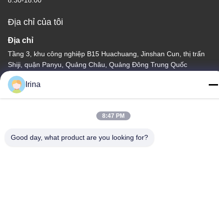
Địa chỉ của tôi
Địa chỉ
Tầng 3, khu công nghiệp B15 Huachuang, Jinshan Cun, thị trấn
Shiji, quận Panyu, Quảng Châu, Quảng Đông Trung Quốc
Điện thoại
Irina
86-020-3156-0583
8:47 PM
Good day, what product are you looking for?
Trung Quốc Chất lượng tốt Hệ thống hút kín Nhà cung cấp. -2026
MCREAT (GUANGZHOU) BIO-TECH CO.,LTD Tất cả các quyền
được bảo lưu.
Chính sách bảo mật
|
Sơ đồ trang web