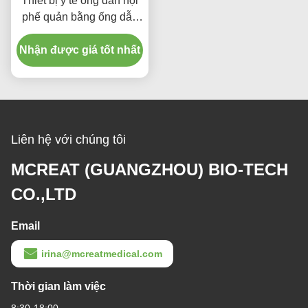
Thiết bị y tế ống dẫn nội
phế quản bằng ống dẫn
video
Nhận được giá tốt nhất
Liên hệ với chúng tôi
MCREAT (GUANGZHOU) BIO-TECH
CO.,LTD
Email
irina@mcreatmedical.com
Thời gian làm việc
8:30-18:00