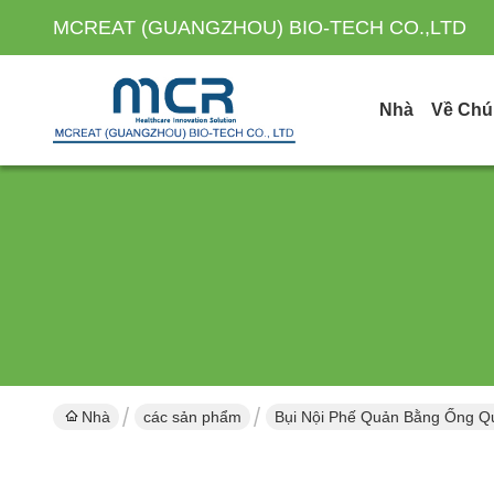
MCREAT (GUANGZHOU) BIO-TECH CO.,LTD
Nhà
Về Chú
Nhà
các sản phẩm
Bụi Nội Phế Quản Bằng Ống Q