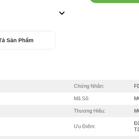
Tả Sản Phẩm
Chứng Nhận:
F
Mã Số:
M
Thương Hiệu:
M
Đầ
Ưu Điểm:
Tả