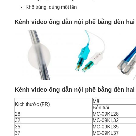
Khô trùng, dùng một lần
Kênh video ống dẫn nội phế bằng đèn ha
Kênh video ống dẫn nội phế bằng đèn ha
Mã
Kích thước (FR)
Bên trái
28
MC-09KL28
32
MC-09KL32
35
MC-09KL35
37
MC-09KL37