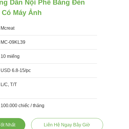
ng Dẫn Nội Phế Bằng Đèn
 Có Máy Ảnh
Mcreat
MC-09KL39
10 miếng
USD 6.8-15/pc
L/C, T/T
100.000 chiếc / tháng
ốt Nhất
Liên Hệ Ngay Bây Giờ