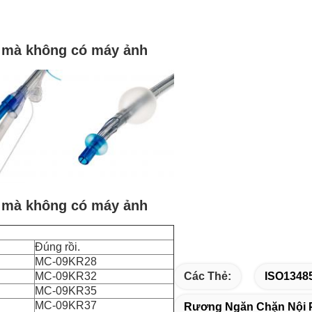
i mà không có máy ảnh
i mà không có máy ảnh
Đúng rồi.
MC-09KR28
MC-09KR32
Các Thẻ:
ISO1348
MC-09KR35
MC-09KR37
Rương Ngăn Chặn Nội 