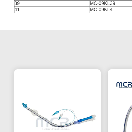
39
MC-09KL39
41
MC-09KL41