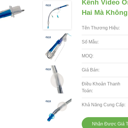
Kênh Video Ố
Hai Mà Không
Tên Thương Hiệu:
Số Mẫu:
MOQ:
Giá Bán:
Điều Khoản Thanh
Toán:
Khả Năng Cung Cấp:
Nhận Được Giá T