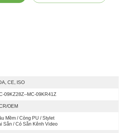
DA, CE, ISO
C-09KZ28Z--MC-09KR41Z
CR/OEM
u Mềm / Còng PU / Stylet 
i Sẵn / Có Sẵn Kênh Video