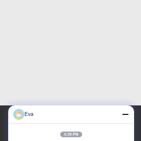
Eva
Địa chỉ của tôi
4:39 PM