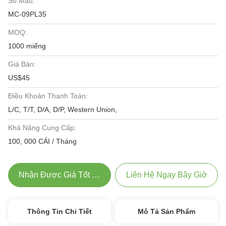
Số Mẫu:
MC-09PL35
MOQ:
1000 miếng
Giá Bán:
US$45
Điều Khoản Thanh Toán:
L/C, T/T, D/A, D/P, Western Union,
Khả Năng Cung Cấp:
100, 000 CÁI / Tháng
Nhận Được Giá Tốt Nhất
Liên Hệ Ngay Bây Giờ
Thông Tin Chi Tiết
Mô Tả Sản Phẩm