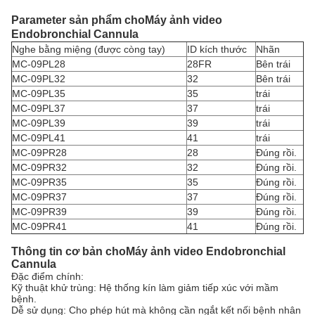
Parameter sản phẩm cho
Máy ảnh video
Endobronchial Cannula
Nghe bằng miệng (được còng tay)
ID kích thước
Nhãn
MC-09PL28
28FR
Bên trái
MC-09PL32
32
Bên trái
MC-09PL35
35
trái
MC-09PL37
37
trái
MC-09PL39
39
trái
MC-09PL41
41
trái
MC-09PR28
28
Đúng rồi.
MC-09PR32
32
Đúng rồi.
MC-09PR35
35
Đúng rồi.
MC-09PR37
37
Đúng rồi.
MC-09PR39
39
Đúng rồi.
MC-09PR41
41
Đúng rồi.
Thông tin cơ bản cho
Máy ảnh video Endobronchial
Cannula
Đặc điểm chính:
Kỹ thuật khử trùng: Hệ thống kín làm giảm tiếp xúc với mầm
bệnh.
Dễ sử dụng: Cho phép hút mà không cần ngắt kết nối bệnh nhân