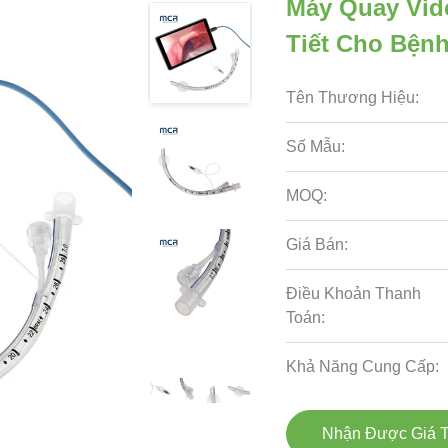
Máy Quay Vid
Tiết Cho Bệnh
Tên Thương Hiệu:
Số Mẫu:
MOQ:
Giá Bán:
Điều Khoản Thanh
Toán:
Khả Năng Cung Cấp:
Nhận Được Giá T