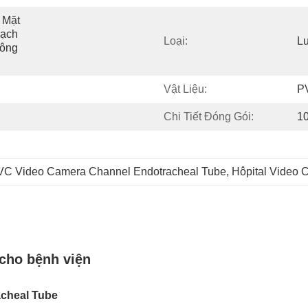
Mặt 
ạch 
Loại:
L
ông 
Vật Liệu:
P
Chi Tiết Đóng Gói:
1
VC Video Camera Channel Endotracheal Tube
, 
Hôpital Video 
 cho bệnh viện
cheal Tube