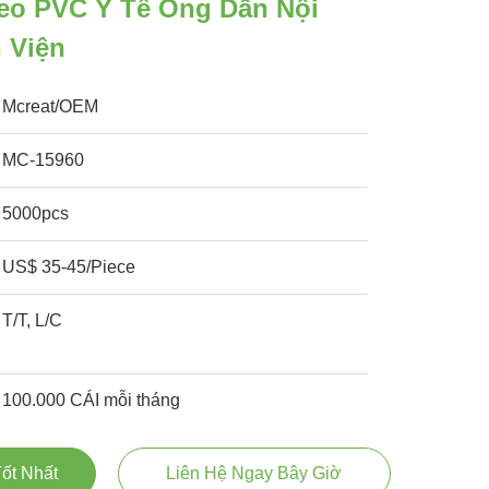
eo PVC Y Tế Ống Dẫn Nội
 Viện
Mcreat/OEM
MC-15960
5000pcs
US$ 35-45/Piece
T/T, L/C
100.000 CÁI mỗi tháng
ốt Nhất
Liên Hệ Ngay Bây Giờ