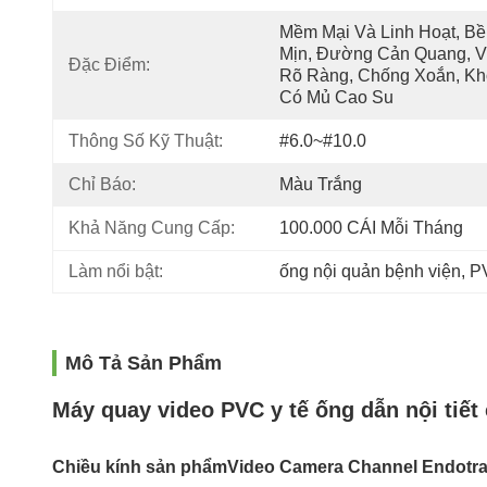
Mềm Mại Và Linh Hoạt, Bề 
Mịn, Đường Cản Quang, V
Đặc Điểm:
Rõ Ràng, Chống Xoắn, Kh
Có Mủ Cao Su
Thông Số Kỹ Thuật:
#6.0~#10.0
Chỉ Báo:
Màu Trắng
Khả Năng Cung Cấp:
100.000 CÁI Mỗi Tháng
Làm nổi bật:
ống nội quản bệnh viện
, 
P
Mô Tả Sản Phẩm
Máy quay video PVC y tế ống dẫn nội tiết
Chiều kính sản phẩm
Video Camera Channel Endotra