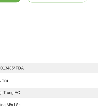
SO13485/ FDA
,5mm
ệt Trùng EO
ùng Một Lần