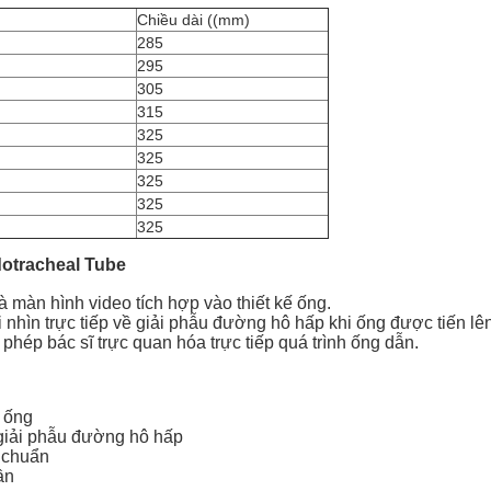
Chiều dài ((mm)
285
295
305
315
325
325
325
325
325
otracheal Tube
màn hình video tích hợp vào thiết kế ống.
nhìn trực tiếp về giải phẫu đường hô hấp khi ống được tiến lên
hép bác sĩ trực quan hóa trực tiếp quá trình ống dẫn.
ế ống
 giải phẫu đường hô hấp
u chuẩn
ần