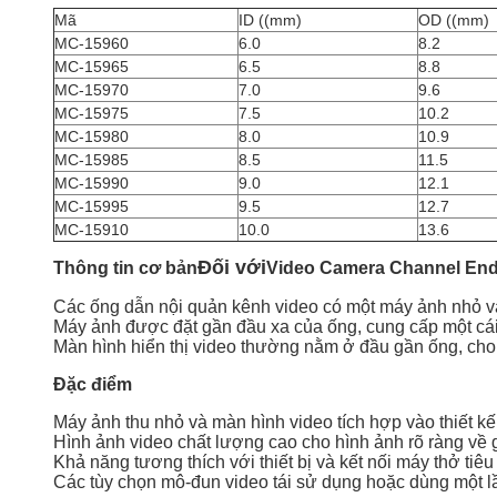
Mã
ID ((mm)
OD ((mm)
MC-15960
6.0
8.2
MC-15965
6.5
8.8
MC-15970
7.0
9.6
MC-15975
7.5
10.2
MC-15980
8.0
10.9
MC-15985
8.5
11.5
MC-15990
9.0
12.1
MC-15995
9.5
12.7
MC-15910
10.0
13.6
Đối với
Thông tin cơ bản
Video Camera Channel End
Các ống dẫn nội quản kênh video có một máy ảnh nhỏ và 
Máy ảnh được đặt gần đầu xa của ống, cung cấp một cái 
Màn hình hiển thị video thường nằm ở đầu gần ống, cho p
Đặc điểm
Máy ảnh thu nhỏ và màn hình video tích hợp vào thiết k
Hình ảnh video chất lượng cao cho hình ảnh rõ ràng về
Khả năng tương thích với thiết bị và kết nối máy thở tiê
Các tùy chọn mô-đun video tái sử dụng hoặc dùng một l