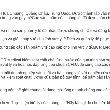
p Hua Chuang, Quảng Châu, Trung Quốc. Được thành lập vào n
,tập trung vào gây mêCác sản phẩm của chúng tôi đã được bán 
à nhiều sản phẩm y tế đã nhận được chứng chỉ CE và đăng k
 và giải pháp y tế cho lĩnh vực y tế.Dịch vụ quản lý để phục v
ng cấp các sản phẩm y tế cao cấp cho lĩnh vực y tế,MCR Medic
MCR Medical kiểm soát chặt chẽ từng bước của quá trình sản xu
 vật lý và hóa học đáp ứng tiêu chuẩn CFDA để cung cấp các
 một doanh nghiệp sản xuất và bán hàng y tế với nghiên cứu và 
o và kiểm soát chất lượng của toàn bộ quy trình, để đảm bảo rằ
rọng trên thế giới.chúng tôi đang mở rộng nhanh chóng vào cá
n. Thực hiện triết lý của chúng tôi "Hãy làm gì đó cho sức k