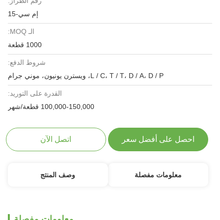
رقم الطراز:
إم سي-15
الـ MOQ:
1000 قطعة
شروط الدفع:
L / C، T / T، D / A، D / P، ويسترن يونيون، موني جرام
القدرة على التوريد:
100,000-150,000 قطعة/شهر
احصل على أفضل سعر
اتصل الآن
معلومات مفصلة
وصف المنتج
معلومات مفصلة