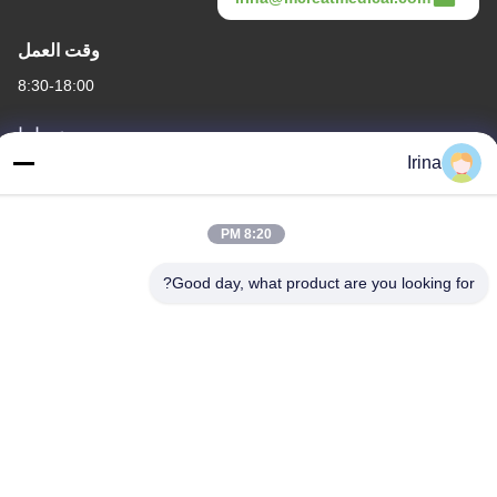
وقت العمل
8:30-18:00
عنواننا
Irina
العنوان
الطابق الثالث، B15 منطقة هواشوانغ الصناعية، جينشان كون، مدينة
شيجي، منطقة بانيو، قوانغتشو، قوانغدونغ الصين
8:20 PM
الهاتف
Good day, what product are you looking for?
86-020-3156-0583
الصين جودة جيدة نظام شفط مغلق المورد. حقوق الطبع والنشر ©
-2026 MCREAT (GUANGZHOU) BIO-TECH CO.,LTD جميع الحقوق
محفوظة