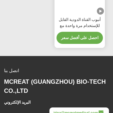
أنبوب القناة الدودية القابل
للإستخدام مرة واحدة مع
منفذ الشفط ذو الأصفاد
البوليتيكية الدقيقة
احصل على أفضل سعر
اتصل بنا
MCREAT (GUANGZHOU) BIO-TECH
CO.,LTD
البريد الإلكتروني
irina@mcreatmedical.com