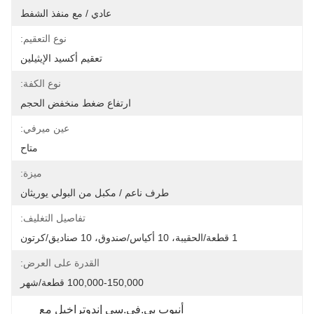
عادي / مع منفذ الشفط
نوع التعقيم:
تعقيم أكسيد الإيثيلين
نوع الكفة:
ارتفاع ضغط منخفض الحجم
عين ميرفي:
متاح
ميزة:
طرف ناعم / مكبل من البولي يوريثان
تفاصيل التغليف:
1 قطعة/الحقيبة، 10 أكياس/صندوق، 10 صناديق/كرتون
القدرة على العرض:
100,000-150,000 قطعة/شهر
أنبوب بي.في.سي إندوتراخيل مع 