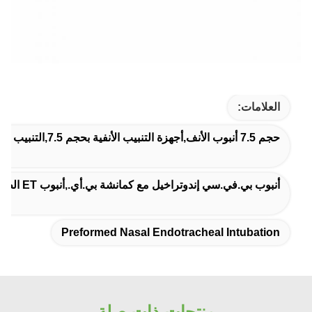
العلامات:
حجم 7.5 أنبوب الأنف,أجهزة التنبيب الأنفية بحجم 7.5,التنبيب الأنفي الغذائي المسبق
أنبوب بي.في.سي إندوتراخيل مع كمانشة بي.أي.,أنبوب ET الطبي مع منفذ شفط,الأنبوب الداخلي المستنشاق العادي
Preformed Nasal Endotracheal Intubation
منتجات ذات صلة