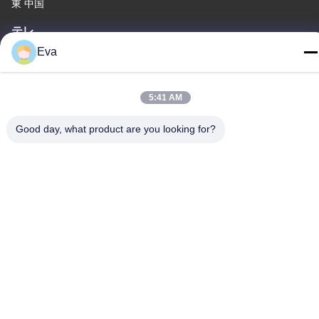
東 中国
テレ
86-020-3156-0583
Eva
5:41 AM
Good day, what product are you looking for?
中国 良質 閉ざされた吸い込みシステム 提供者 著作権 -2026
MCREAT (GUANGZHOU) BIO-TECH CO.,LTD すべての権利は保
護されています.
プライバシーポリシー
|
地図