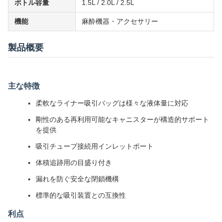
ボトル容量
1.5L / 2.0L / 2.5L
機能
麻酔機器・アクセサリー
製品概要
主な特徴
柔軟なライナー吸引バッグは様々な液体量に対応
剛性のある再利用可能なキャニスターが構造的サポート
を提供
吸引チューブ接続用インレットポート
体積追跡用の目盛り付き
漏れを防ぐ安全な閉鎖機構
標準的な吸引装置との互換性
利点