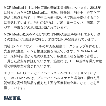
MCR Medical本社は中国広州の華創工業団地にあります。2018年
に設立されたMCR Medicalは、麻酔、呼吸器、消化器、在宅ケア
製品に焦点を当て、世界中に医療用使い捨て製品を提供すること
に専念しています。当社の製品は、北米、ヨーロッパ、南米、ア
ジア、中東などの地域に販売されています。
MCR MedicalはGMPおよびISO 13485の認証を取得しており、多
くの製品がCE認証を取得し、米国ではFDA登録されています。
同社は2,400平方メートルの10万級精製ワークショップを保有し、
先進的な生産ラインと検査設備を備えています。MCR Medical
は、原材料管理から最終検査まで、各生産工程を厳格に管理し、
一貫した品質を保証しています。施設には、CFDA基準を満たす物
理化学実験室が含まれています。
エリートR&Dチームとイノベーションへのコミットメントによ
り、MCR Medicalは、グローバルヘルスケア市場向けに優れた品
質管理と高性能製品を備えた主要な医療製造企業になることを目
指しています。
製品画像