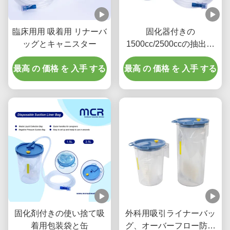
臨床用用 吸着用 リナーバ
固化器付きの
ッグとキャニスター
1500cc/2500ccの抽出用
吸着用包装袋と缶詰
最高 の 価格 を 入手 する
最高 の 価格 を 入手 する
固化剤付きの使い捨て吸
外科用吸引ライナーバッ
着用包装袋と缶
グ、オーバーフロー防止