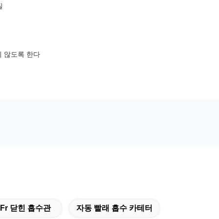
질
지 않도록 한다
6Fr 닫힌 흡수관
자동 빨래 흡수 카테터