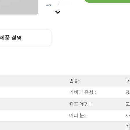
제품 설명
인증:
IS
커넥터 유형::
표
커프 유형::
고
머피 눈::
사
P