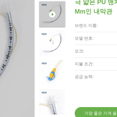
극 얇은 PU 맨치
Mm인 내막관
브랜드 이름:
모델 번호:
모크:
지불 조건:
공급 능력:
가장 좋은 가격 