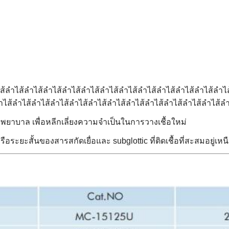
ลําไส้ลําไส้ลําไส้ลําไส้ลําไส้ลําไส้ลําไส้ลําไส้ลําไส้ลําไส้ลําไส้ลําไส
าไส้ลําไส้ลําไส้ลําไส้ลําไส้ลําไส้ลําไส้ลําไส้ลําไส้ลําไส้ลําไส้ลําไส้ลํ
ยาบาล เพื่อหลีกเลี่ยงความจําเป็นในการวางเชื้อใหม่
อระยะสั้นของสารสกัดเยื่อและ subglottic ที่ติดเชื้อที่สะสมอยู่เห