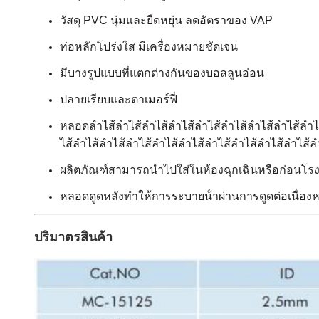
วัสดุ PVC นุ่มและยืดหยุ่น ลดอัตราของ VAP
ท่อหลักโปร่งใส มีเครื่องหมายชัดเจน
มีบางรูปแบบที่แตกต่างกันของบอลลูนอ่อน
ปลายเรียบและตาเมอร์ฟี่
หลอดลําไส้ลําไส้ลําไส้ลําไส้ลําไส้ลําไส้ลําไส้ลําไส้ลําไส้
ไส้ลําไส้ลําไส้ลําไส้ลําไส้ลําไส้ลําไส้ลําไส้ลําไส้ลําไส้ลํ
ผลิตภัณฑ์สามารถนําไปใส่ในห้องฉุกเฉินหรือก่อนโรงพ
หลอดดูดหลังทําให้การระบายน้ําผ่านการดูดต่อเนื่องหรื
ปริมาตรสินค้า