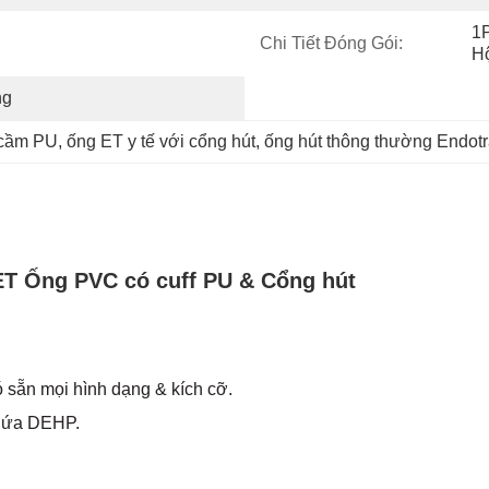
1P
Chi Tiết Đóng Gói:
H
ng
 cầm PU
, 
ống ET y tế với cổng hút
, 
ống hút thông thường Endot
ET Ống PVC có cuff PU & Cổng hút
ó sẵn mọi hình dạng & kích cỡ.
chứa DEHP.