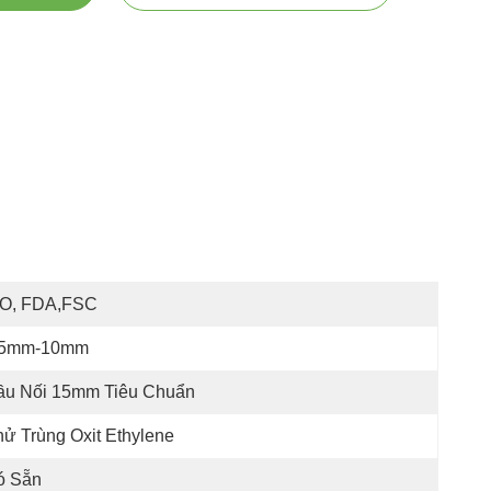
SO, FDA,FSC
,5mm-10mm
ầu Nối 15mm Tiêu Chuẩn
ử Trùng Oxit Ethylene
ó Sẵn