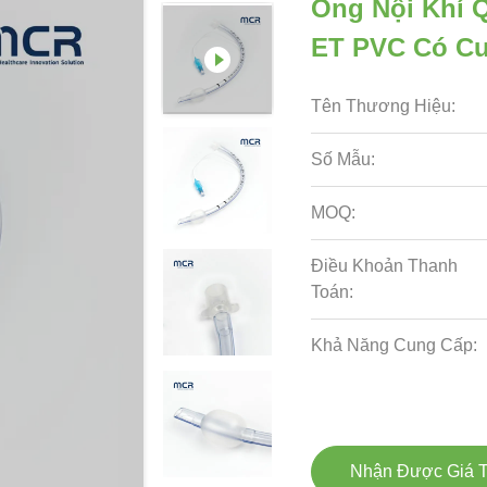
Ống Nội Khí 
ET PVC Có Cu
Tên Thương Hiệu:
Số Mẫu:
MOQ:
Điều Khoản Thanh
Toán:
Khả Năng Cung Cấp:
Nhận Được Giá T