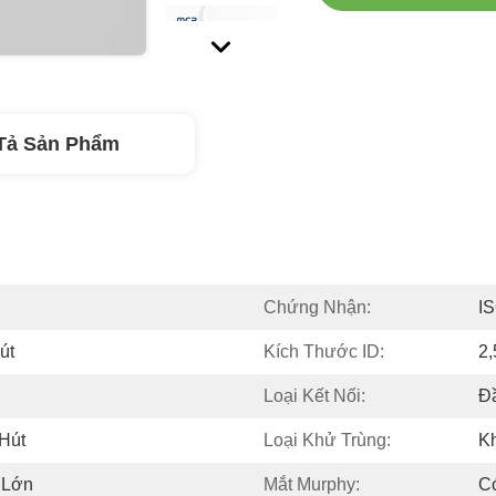
Tả Sản Phẩm
Chứng Nhận:
I
út
Kích Thước ID:
2
Loại Kết Nối:
Đ
Hút
Loại Khử Trùng:
Kh
 Lớn
Mắt Murphy:
C