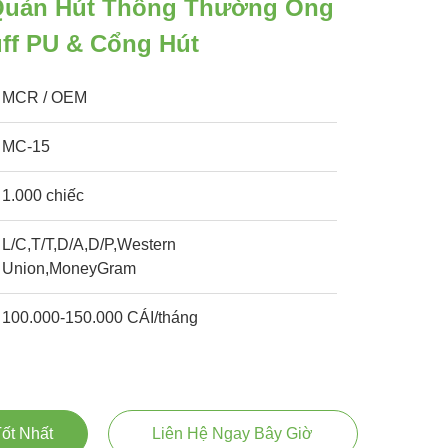
Quản Hút Thông Thường Ống
ff PU & Cổng Hút
MCR / OEM
MC-15
1.000 chiếc
L/C,T/T,D/A,D/P,Western
Union,MoneyGram
100.000-150.000 CÁI/tháng
ốt Nhất
Liên Hệ Ngay Bây Giờ