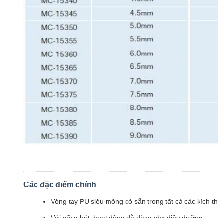
Các đặc điểm chính
Vòng tay PU siêu mỏng có sẵn trong tất cả các kích t
Với cổng hút, hoạt động dễ dàng cho điều dưỡng.