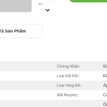
Tả Sản Phẩm
Chứng Nhận:
IS
Loại Kết Nối::
Đ
Loại Vòng Bít::
Á
Mắt Murphy::
C
Ố