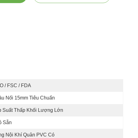
O / FSC / FDA
ầu Nối 15mm Tiêu Chuẩn
p Suất Thấp Khối Lượng Lớn
ó Sẵn
ng Nội Khí Quản PVC Có 