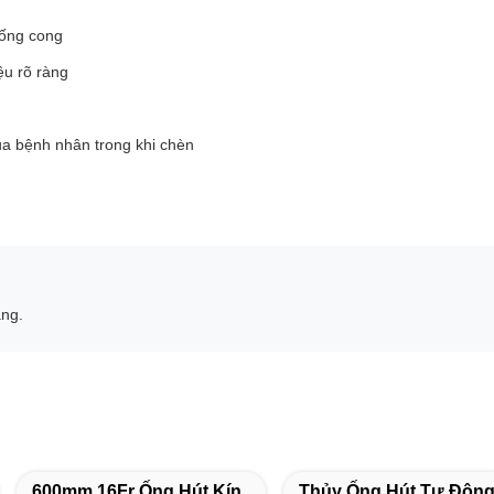
hống cong
ệu rõ ràng
a bệnh nhân trong khi chèn
àng.
600mm 16Fr Ống Hút Kín
Thủy Ống Hút Tự Độn