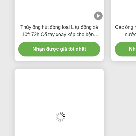
Thủy ống hút đóng loại L tự động xả
Các ống h
10fr 72h Cổ tay xoay kép cho bệnh
nước
viện
Nhận được giá tốt nhất
Nh