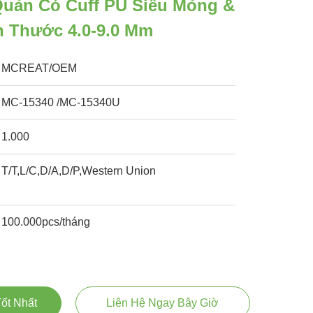
Quản Có Cuff PU Siêu Mỏng &
h Thước 4.0-9.0 Mm
MCREAT/OEM
MC-15340 /MC-15340U
1.000
T/T,L/C,D/A,D/P,Western Union
100.000pcs/tháng
ốt Nhất
Liên Hệ Ngay Bây Giờ