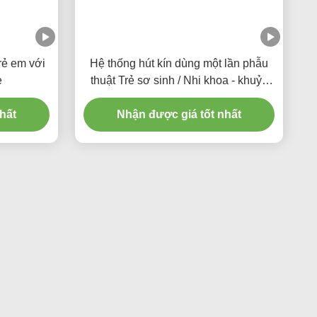
rẻ em với
Hệ thống hút kín dùng một lần phẫu
e
thuật Trẻ sơ sinh / Nhi khoa - khuỷu
tay
hất
Nhận được giá tốt nhất