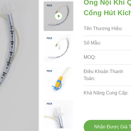
Ống Nội Khí 
Cổng Hút Kíc
Tên Thương Hiệu:
Số Mẫu:
MOQ:
Điều Khoản Thanh
Toán:
Khả Năng Cung Cấp:
Nhận Được Giá T