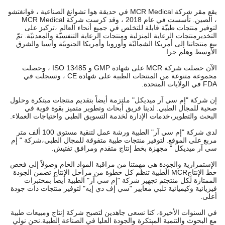
يقع مقر شركة MCR Medical في حديقة هوا تشوانغ الصناعية ، قوانغتشو
، الصين. تأسست في عام 2018 ، وقد كرست شركة MCR Medical
لتوفير منتجات طبيّة قابلة للتخلص في جميع أنحاء العالم ،تركيز على
التخديرمنتجات الرعاية المنزلية ومنتجات الرعاية التنفسيّة والمعدنيّة. تمّ
بيع منتجاتنا إلى أمريكا الشماليّة وأوروبا وأمريكا الجنوبيّة وآسيا والشرق
الأوسط وهلم جرا.
الآن حصلت شركة MCR على شهادة GMP و ISO 13485 ، وحصلت
مجموعة متنوعة من المنتجات الطبية على شهادة CE ، وتسجلت في
FDA في الولايات المتحدة.
إن شركة "إم سي آر ميديكل" ملتزمة أيضاً بتقديم منتجات مبتكرة وحلول
صحية للمجال الطبي. لدينا فريق أبحاث وتطوير متميز بقوة قوية في
البحث والتطوير،خدمات الإدارة لخدمة التسويق الطبي واحتياجات العملاء.
لدى شركة "إم سي آر" الطبية ورشة عمل لتنقية مستوى 100 ألف متر
مربع على الموقع. لتوفير منتجات طبية متفوقة للمجال الطبي،شركة " إم
سي آر ميديكل " مجهزة بخط إنتاج متقدم ومرافق تفتيش.
الإستمرارية والجودة هي مهمتنا من مراقبة المواد الخام وصولاً إلى فحص
خط الإنتاجMCR الطبية تنظم كل خطوة من مراحل الإنتاج تضمن الجودة
الممتازة لكل منتجتم تجهيز شركة "إم سي آر" الطبية أيضاً بمختبرات
فيزيائية وكيميائية تلبي معايير "سي إف دي إيه" لتوفير منتجات ذات جودة
أعلى.
في السنوات الأخيرة، كنا نسعى جاهدين لتصبح شركة إنتاج ومبيعات طبية
مع البحوث والتنمية المبتكرة والجودة العليا في الصناعة الطبية.نحن نولي