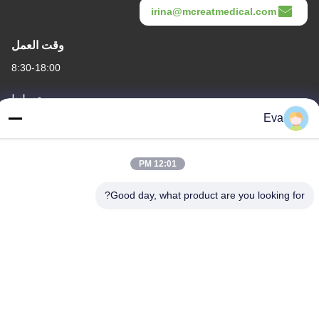
irina@mcreatmedical.com
وقت العمل
8:30-18:00
عنواننا
Eva
العنوان
الطابق الثالث، B15 منطقة هواشوانغ الصناعية، جينشان كون، مدينة
شيجي، منطقة بانيو، قوانغتشو، قوانغدونغ الصين
12:01 PM
الهاتف
Good day, what product are you looking for?
86-020-3156-0583
الصين جودة جيدة نظام شفط مغلق المورد. حقوق الطبع والنشر ©
-2026 MCREAT (GUANGZHOU) BIO-TECH CO.,LTD جميع الحقوق