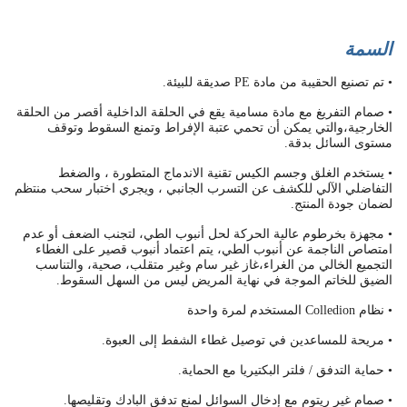
السمة
• تم تصنيع الحقيبة من مادة PE صديقة للبيئة.
• صمام التفريغ مع مادة مسامية يقع في الحلقة الداخلية أقصر من الحلقة
الخارجية،والتي يمكن أن تحمي عتبة الإفراط وتمنع السقوط وتوقف
مستوى السائل بدقة.
• يستخدم الغلق وجسم الكيس تقنية الاندماج المتطورة ، والضغط
التفاضلي الآلي للكشف عن التسرب الجانبي ، ويجري اختبار سحب منتظم
لضمان جودة المنتج.
• مجهزة بخرطوم عالية الحركة لحل أنبوب الطي، لتجنب الضعف أو عدم
امتصاص الناجمة عن أنبوب الطي، يتم اعتماد أنبوب قصير على الغطاء
التجميع الخالي من الغراء،غاز غير سام وغير متقلب، صحية، والتناسب
الضيق للخاتم الموجة في نهاية المريض ليس من السهل السقوط.
• نظام Colledion المستخدم لمرة واحدة
• مريحة للمساعدين في توصيل غطاء الشفط إلى العبوة.
• حماية التدفق / فلتر البكتيريا مع الحماية.
• صمام غير ريتوم مع إدخال السوائل لمنع تدفق البادك وتقليصها.