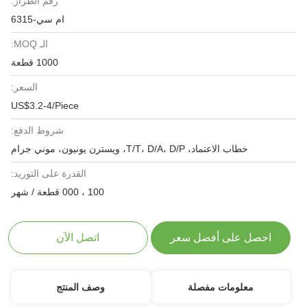
رقم الطراز:
ام سي-6315
الـ MOQ:
1000 قطعة
السعر:
US$3.2-4/Piece
شروط الدفع:
خطاب الاعتماد، T/T، D/A، D/P، ويسترن يونيون، موني جرام
القدرة على التوريد:
100 ، 000 قطعة / شهر
احصل على أفضل سعر
اتصل الآن
معلومات مفصلة
وصف المنتج