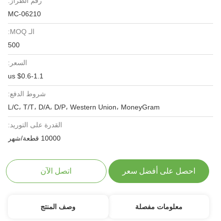
رقم الطراز:
MC-06210
الـ MOQ:
500
السعر:
us $0.6-1.1
شروط الدفع:
L/C، T/T، D/A، D/P، Western Union، MoneyGram
القدرة على التوريد:
10000 قطعة/شهر
احصل على أفضل سعر
اتصل الآن
معلومات مفصلة
وصف المنتج