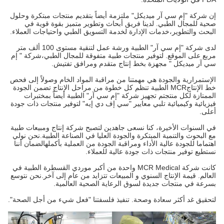
إن شركة "إم سي آر ميديكل" ملتزمة أيضاً بتقديم منتجات مبتكرة وحلول
صحية للمجال الطبي. لدينا فريق أبحاث وتطوير متميز بقوة قوية في
البحث والتطوير،خدمات الإدارة لخدمة التسويق الطبي واحتياجات العملاء.
لدى شركة "إم سي آر" الطبية ورشة عمل لتنقية مستوى 100 ألف متر
مربع على الموقع. لتوفير منتجات طبية متفوقة للمجال الطبي،شركة " إم
سي آر ميديكل " مجهزة بخط إنتاج متقدم ومرافق تفتيش.
الإستمرارية والجودة هي مهمتنا من مراقبة المواد الخام وصولاً إلى فحص
خط الإنتاجMCR الطبية تنظم كل خطوة من مراحل الإنتاج تضمن الجودة
الممتازة لكل منتجتم تجهيز شركة "إم سي آر" الطبية أيضاً بمختبرات
فيزيائية وكيميائية تلبي معايير "سي إف دي إيه" لتوفير منتجات ذات جودة
أعلى.
في السنوات الأخيرة، كنا نسعى جاهدين لتصبح شركة إنتاج ومبيعات طبية
مع البحوث والتنمية المبتكرة والجودة العليا في الصناعة الطبية.نحن نولي
اهتماما للجودة عالية الأداء ومراقبة الجودة من العملية بأكملهالضمان أننا
نستطيع توفير منتجات ذات جودة عالية للعملاء.
كانت شركة MCR Medical واحدة من أكبر موردي القسطرة الطبية في
العالم. قيمة الإنتاج السنوي و المبيعات تتزايد من عام إلى آخر.نحن نتوسع
بسرعة في منتجات جديدة لسوق الرعاية الصحية العالمية.
لتحقيق غد أكثر سعادة وصحة. تنفيذ فلسفتنا "فعل شيء من أجل الصحة".