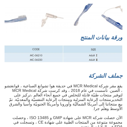
ورقة بيانات المنتج
ج
ملف الشركة
يقع مقر شركة MCR Medical في حديقة هوا تشوانغ الصناعية ، قوانغتشو
، الصين. تأسست في عام 2018 ، وقد كرست شركة MCR Medical
لتوفير منتجات طبيّة قابلة للتخلص في جميع أنحاء العالم ،تركيز على
التخديرمنتجات الرعاية المنزلية ومنتجات الرعاية التنفسيّة والمعدنيّة. تمّ
بيع منتجاتنا إلى أمريكا الشماليّة وأوروبا وأمريكا الجنوبيّة وآسيا والشرق
الأوسط وهلم جرا.
الآن حصلت شركة MCR على شهادة GMP و ISO 13485 ، وحصلت
مجموعة متنوعة من المنتجات الطبية على شهادة CE ، وتسجلت في
FDA في الولايات المتحدة.