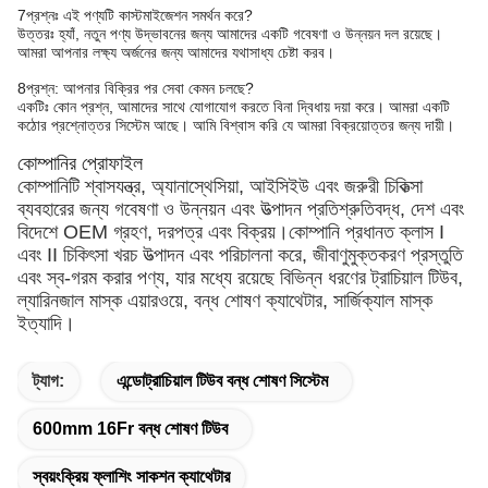
7প্রশ্নঃ এই পণ্যটি কাস্টমাইজেশন সমর্থন করে?
উত্তরঃ হ্যাঁ, নতুন পণ্য উদ্ভাবনের জন্য আমাদের একটি গবেষণা ও উন্নয়ন দল রয়েছে।
আমরা আপনার লক্ষ্য অর্জনের জন্য আমাদের যথাসাধ্য চেষ্টা করব।
8প্রশ্ন: আপনার বিক্রির পর সেবা কেমন চলছে?
একটিঃ কোন প্রশ্ন, আমাদের সাথে যোগাযোগ করতে বিনা দ্বিধায় দয়া করে। আমরা একটি
কঠোর প্রশ্নোত্তর সিস্টেম আছে। আমি বিশ্বাস করি যে আমরা বিক্রয়োত্তর জন্য দায়ী।
কোম্পানির প্রোফাইল
কোম্পানিটি শ্বাসযন্ত্র, অ্যানাস্থেসিয়া, আইসিইউ এবং জরুরী চিকিত্সা
ব্যবহারের জন্য গবেষণা ও উন্নয়ন এবং উত্পাদন প্রতিশ্রুতিবদ্ধ, দেশ এবং
বিদেশে OEM গ্রহণ, দরপত্র এবং বিক্রয়।কোম্পানি প্রধানত ক্লাস I
এবং II চিকিৎসা খরচ উত্পাদন এবং পরিচালনা করে, জীবাণুমুক্তকরণ প্রস্তুতি
এবং স্ব-গরম করার পণ্য, যার মধ্যে রয়েছে বিভিন্ন ধরণের ট্রাচিয়াল টিউব,
ল্যারিনজাল মাস্ক এয়ারওয়ে, বন্ধ শোষণ ক্যাথেটার, সার্জিক্যাল মাস্ক
ইত্যাদি।
ট্যাগ:
এন্ডোট্রাচিয়াল টিউব বন্ধ শোষণ সিস্টেম
600mm 16Fr বন্ধ শোষণ টিউব
স্বয়ংক্রিয় ফ্লাশিং সাকশন ক্যাথেটার