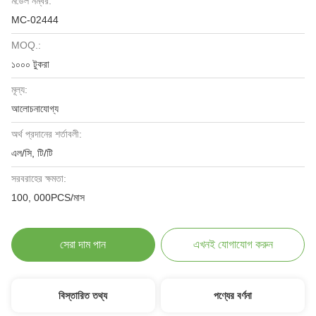
মডেল নম্বর:
MC-02444
MOQ.:
১০০০ টুকরা
মূল্য:
আলোচনাযোগ্য
অর্থ প্রদানের শর্তাবলী:
এল/সি, টি/টি
সরবরাহের ক্ষমতা:
100, 000PCS/মাস
সেরা দাম পান
এখনই যোগাযোগ করুন
বিস্তারিত তথ্য
পণ্যের বর্ণনা