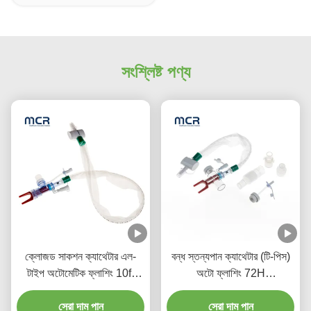
সংশ্লিষ্ট পণ্য
ক্লোজড সাকশন ক্যাথেটার এল-
বন্ধ স্তন্যপান ক্যাথেটার (টি-পিস)
টাইপ অটোমেটিক ফ্লাশিং 10fr
অটো ফ্লাশিং 72H
72h ডাবল স্পাইভেল এলকো
প্রাপ্তবয়স্কদের জন্য
হাসপাতালের জন্য
সেরা দাম পান
সেরা দাম পান