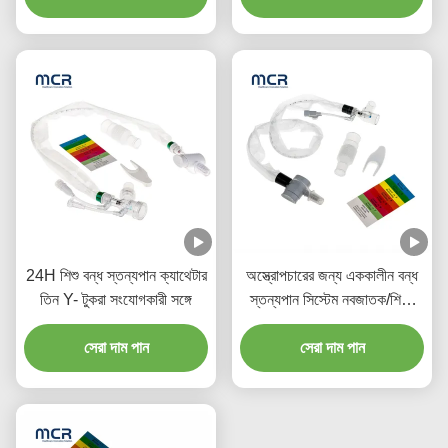
24H শিশু বন্ধ স্তন্যপান ক্যাথেটার
অস্ত্রোপচারের জন্য এককালীন বন্ধ
তিন Y- টুকরা সংযোগকারী সঙ্গে
স্তন্যপান সিস্টেম নবজাতক/শিশু-
অঙ্গুষ্ঠ
সেরা দাম পান
সেরা দাম পান