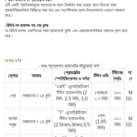
এটি একটি প্রতিরক্ষামূলক আস্তরণের সাথে ডিজাইন করা হয়েছে যাতে ভিতরে থাকা
ব্যাকটেরিয়াগুলিকে বিচ্ছিন্ন করা যায় এবং যত্নশীলদের ক্রস-ইনফ্লেকশন এড়াতে সহায়তা
করে।
-
রিটার্ন-নন ভ্যালভ সহ সেচ বন্দর
নং-রিটার্ন ভালভ ওয়াশিংয়ের সময় ব্যাকফ্লো ফুটো এবং এয়ারোসোলাইজড স্রাবের দূষণ রোধ
করে।
পণ্যের বর্ণনা
- বন্ধ স্তন্যপান ক্যাথেটর স্ট্যান্ডার্ড ফর্ম
প্রোডাক্টের
টিউবের
পণ্যে
ক্লোর
আকার
টিউব ওডি
স্পেসিফিকেশন ও বর্ণনা
দৈর্ঘ্য
কোড
"ওয়াই" এন্ডোট্রাচিয়াল
টিউব অ্যাডাপ্টার (2
৫ফ্রাঙ্ক
৩০০
MC
গ্রে
নবজাতক / ২৪ ঘন্টা
মিমি, 2.5 মিমি, 3.0
১.৭ মিমি
মিমি
0244
মিমি)
"Y" এন্ডোট্রাচিয়াল
৬ফ্র
হালকা
টিউব অ্যাডাপ্টার
৩০০
MC
নবজাতক / ২৪ ঘন্টা
(1,95
সবুজ
(2.5mm,3mm,3.5
মিমি
0244
মিমি)
মিমি)