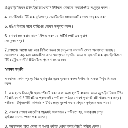
3এন্ডোট্রাচিয়েল টিউব/ট্রাচিয়েওস্টমি টিউবকে ঘোরানো অ্যাডাপ্টারে সংযুক্ত করুন।
4. ভেনটিলেটর টিউবকে ঘূর্ণনযোগ্য ভেনটিলেটর সংযোগকারীর সাথে সংযুক্ত করুন।
5. রঙিন রিংয়ের সাথে তারিখের লেবেল সংযুক্ত করুন।
6. শোষণ শুরু করার আগে নিশ্চিত করুন যে MDI পোর্ট এর ক্যাপ
সেচ বন্দর বন্ধ।
7.শোষণের আগেঃ দয়া করে নিশ্চিত করুন যে চালু-বন্ধ ভালভটি খোলা অবস্থানে রয়েছে।
কেবলমাত্র চালু-বন্ধ ভালভটিকে এমন অবস্থানে স্লাইড করুন যা ক্যাথেটরকে এন্ডোট্রাচিয়াল
টিউব / ট্র্যাচোস্টমি টিউবটিতে প্রবেশ করতে দেয়.
*শোষণ পদ্ধতি
সাবধানতা-সর্বদা প্রস্তাবিত ভ্যাকুয়াম স্তর ব্যবহার করুন./শোষণের সময়ের দৈর্ঘ্য বিবেচনা
করুন
1. এক হাতে তিন-মুখী অ্যাডাপ্টারটি ধরুন এবং অন্য হাতটি ব্যবহার করুন এন্ডোট্রাচিয়াল টিউব
/ ট্রাচিয়েওস্টমি টিউবটিতে প্রয়োজনীয় গভীরতা পর্যন্ত শোষণ ক্যাথেটারটি খাওয়ানোর জন্য।
গভীরতা চিহ্নিতকারী আপনার গাইডিং জন্য সুরক্ষা কভার মাধ্যমে দৃশ্যমান হতে পারে।
2. একবার শোষণ ক্যাথেটার পছন্দসই অবস্থানে / গভীরতা হয়, ভ্যাকুয়াম চাপুন
কন্ট্রোল ভালভ শোষণ শুরু করতে।
3. সুরক্ষামূলক হাতা সোজা না হওয়া পর্যন্ত শোষণ ক্যাথেটারটি সরিয়ে ফেলুন।