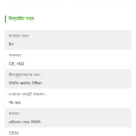
বিস্তারিত তথ্য
উৎপত্তি স্থল:
চীন
সাক্ষ্যদান:
CE, ISO
জীবাণুমুক্তকরণের ধরন::
ইথিলিন অক্সাইড নির্বীজন
গুণমানের গ্যারান্টি সময়কাল::
পাঁচ বছর
উপাদান:
মেডিকেল গ্রেড পিভিসি
OEM: