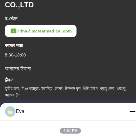
CO.,LTD
ই-মেইল
irina@mcreatmedical.com
কাজের সময়
8:30-18:00
আমাদের ঠিকানা
ঠিকানা
তৃতীয় তলা, বি১৫ হুয়াচুয়াং ইন্ডাস্ট্রি এলাকা, জিনশান কুন, শিজি টাউন, প্যানু জেলা, গুয়াংজু,
গুয়াংডং চীন
টেলিফোন
Eva
86-020-3156-0583
2:01 PM