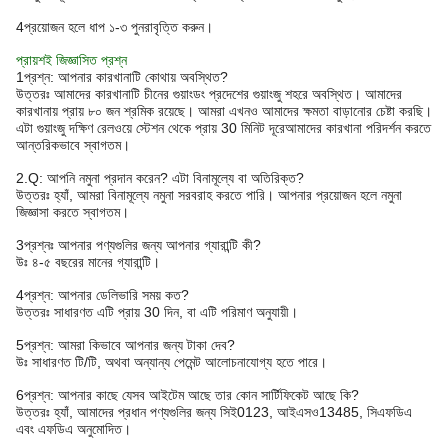
4প্রয়োজন হলে ধাপ ১-৩ পুনরাবৃত্তি করুন।
প্রায়শই জিজ্ঞাসিত প্রশ্ন
1প্রশ্ন: আপনার কারখানাটি কোথায় অবস্থিত?
উত্তরঃ আমাদের কারখানাটি চীনের গুয়াংডং প্রদেশের গুয়াংজু শহরে অবস্থিত। আমাদের
কারখানায় প্রায় ৮০ জন শ্রমিক রয়েছে। আমরা এখনও আমাদের ক্ষমতা বাড়ানোর চেষ্টা করছি।
এটা গুয়াংজু দক্ষিণ রেলওয়ে স্টেশন থেকে প্রায় 30 মিনিট দূরেআমাদের কারখানা পরিদর্শন করতে
আন্তরিকভাবে স্বাগতম।
2.Q: আপনি নমুনা প্রদান করেন? এটা বিনামূল্যে বা অতিরিক্ত?
উত্তরঃ হ্যাঁ, আমরা বিনামূল্যে নমুনা সরবরাহ করতে পারি। আপনার প্রয়োজন হলে নমুনা
জিজ্ঞাসা করতে স্বাগতম।
3প্রশ্নঃ আপনার পণ্যগুলির জন্য আপনার গ্যারান্টি কী?
উঃ ৪-৫ বছরের মানের গ্যারান্টি।
4প্রশ্ন: আপনার ডেলিভারি সময় কত?
উত্তরঃ সাধারণত এটি প্রায় 30 দিন, বা এটি পরিমাণ অনুযায়ী।
5প্রশ্ন: আমরা কিভাবে আপনার জন্য টাকা দেব?
উঃ সাধারণত টি/টি, অথবা অন্যান্য পেমেন্ট আলোচনাযোগ্য হতে পারে।
6প্রশ্ন: আপনার কাছে যেসব আইটেম আছে তার কোন সার্টিফিকেট আছে কি?
উত্তরঃ হ্যাঁ, আমাদের প্রধান পণ্যগুলির জন্য সিই0123, আইএসও13485, সিএফডিএ
এবং এফডিএ অনুমোদিত।