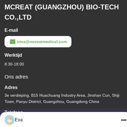
MCREAT (GUANGZHOU) BIO-TECH
CO.,LTD
E-mail
irina@mcreatmedical.com
Werktijd
8:30-18:00
Ons adres
Adres
3e verdieping, B15 Huachuang Industry Area, Jinshan Cun, Shiji
Town, Panyu District, Guangzhou, Guangdong China
Telefoon
Eva
86-020-3156-0583