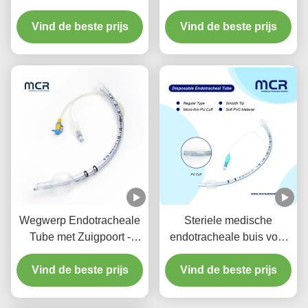
zuigpoort voor VAP-
buis voor eenmalig
Vind de beste prijs
preventie
Vind de beste prijs
gebruik DEHPvrij
Wegwerp Endotracheale
Steriele medische
Tube met Zuigpoort -
endotracheale buis voor
DEHP-vrij Transparant
alle maten met CE ISO
Vind de beste prijs
PVC voor Vijf Jaar
Vind de beste prijs
Kwaliteitsgarantie