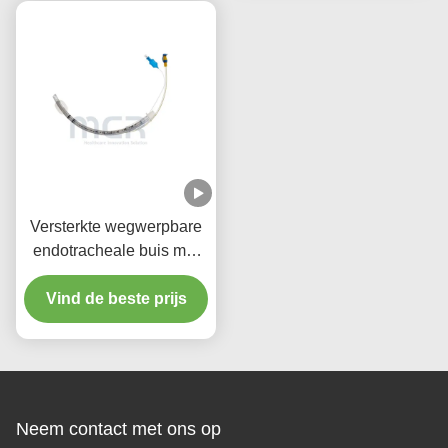
Versterkte wegwerpbare
endotracheale buis met
zuigpoort micro dunne
Vind de beste prijs
PU-manschetten
Neem contact met ons op