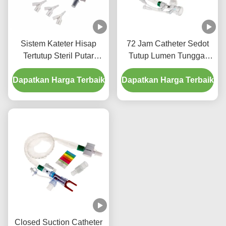
Sistem Kateter Hisap
72 Jam Catheter Sedot
Tertutup Steril Putar
Tutup Lumen Tunggal
Ganda Pembilas
untuk Ventilasi Mekanis
Dapatkan Harga Terbaik
Otomatis 72 Jam untuk
Dapatkan Harga Terbaik
ICU
Penggunaan Pasien
Tunggal
Closed Suction Catheter