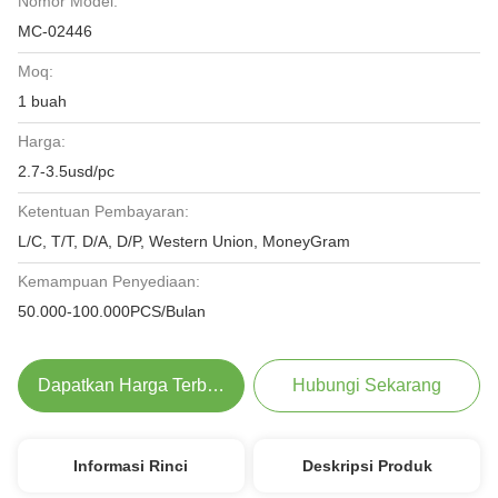
Nomor Model:
MC-02446
Moq:
1 buah
Harga:
2.7-3.5usd/pc
Ketentuan Pembayaran:
L/C, T/T, D/A, D/P, Western Union, MoneyGram
Kemampuan Penyediaan:
50.000-100.000PCS/Bulan
Dapatkan Harga Terbaik
Hubungi Sekarang
Informasi Rinci
Deskripsi Produk