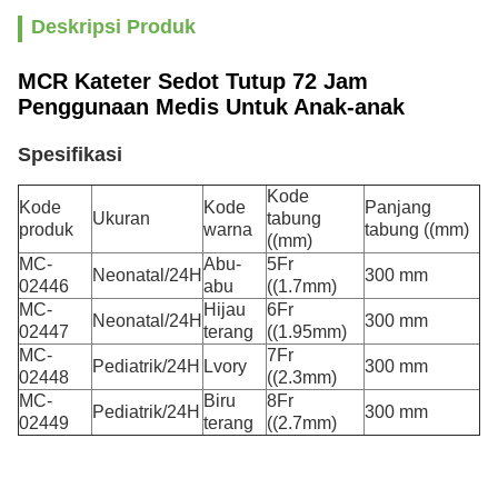
Deskripsi Produk
MCR Kateter Sedot Tutup 72 Jam
Penggunaan Medis Untuk Anak-anak
Spesifikasi
Kode
Kode
Kode
Panjang
Ukuran
tabung
produk
warna
tabung ((mm)
((mm)
MC-
Abu-
5Fr
Neonatal/24H
300 mm
02446
abu
((1.7mm)
MC-
Hijau
6Fr
Neonatal/24H
300 mm
02447
terang
((1.95mm)
MC-
7Fr
Pediatrik/24H
Lvory
300 mm
02448
((2.3mm)
MC-
Biru
8Fr
Pediatrik/24H
300 mm
02449
terang
((2.7mm)