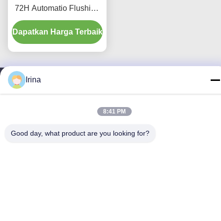
72H Automatio Flushing
& Doubel Swivel Elbow
Dapatkan Harga Terbaik
Irina
Hubungi Kami
8:41 PM
MCREAT (GUANGZHOU) BIO-TECH
CO.,LTD
Good day, what product are you looking for?
E-mail
irina@mcreatmedical.com
Waktu Kerja
8:30-18:00