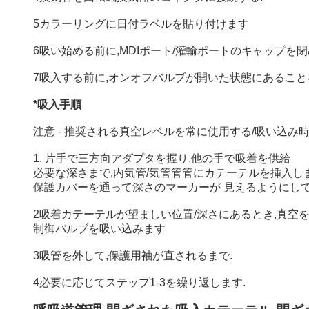
5カラーリングに日付ラベルを貼り付けます
6吸い始める前に,MDIポート/灌輸ポートのキャップを
7吸入する前に,オンオフバルブが開いた状態にあることを確認
*吸入手順
注意 - 推奨される真空レベルを常に使用する/吸い込み
1. 片手で三方向アダプタを握り,他の手で吸着を供給
必要な深さまで,内気管/気管管管にカテーテルを挿入しま
保護カバーを通って深さのマーカーが 見えるようにして
2吸着カテーテルが望ましい位置/深さにあるとき,真空を
制御バルブを吸い込みます
3吸管を外して,保護用袖が直されるまで.
4必要に応じてステップ1-3を繰り返します.