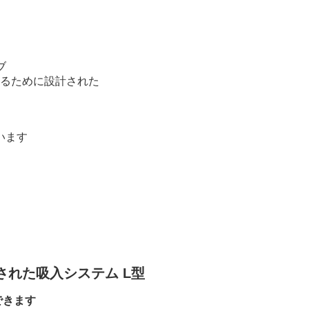
ブ
るために設計された
います
された吸入システム L型
できます