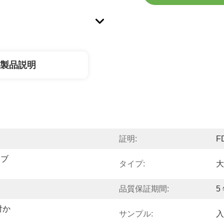
製品説明
証明:
F
ーブ
タイプ:
大
品質保証期間:
5
付か
サンプル:
入