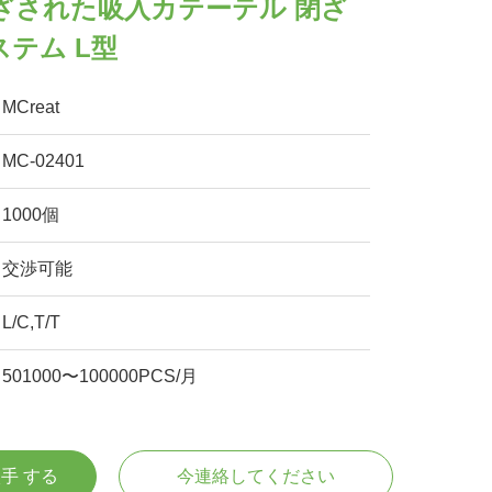
ざされた吸入カテーテル 閉ざ
テム L型
MCreat
MC-02401
1000個
交渉可能
L/C,T/T
501000〜100000PCS/月
入手 する
今連絡してください