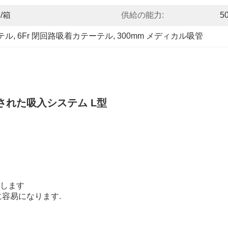
箱/箱
供給の能力:
5
テル
, 
6Fr 閉回路吸着カテーテル
, 
300mm メディカル吸管
された吸入システム L型
します
容易になります.