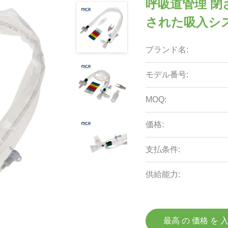
呼吸道管理 閉
された吸入シス
ブランド名:
モデル番号:
MOQ:
価格:
支払条件:
供給能力:
最高 の 価格 を 