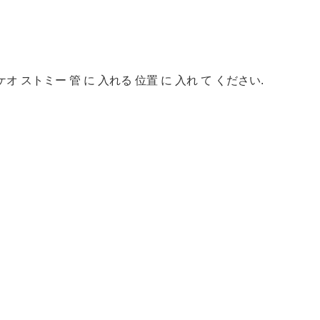
ストミー 管 に 入れる 位置 に 入れ て ください.