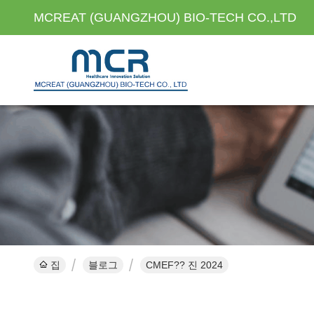
MCREAT (GUANGZHOU) BIO-TECH CO.,LTD
집
블로그
CMEF?? 진 2024