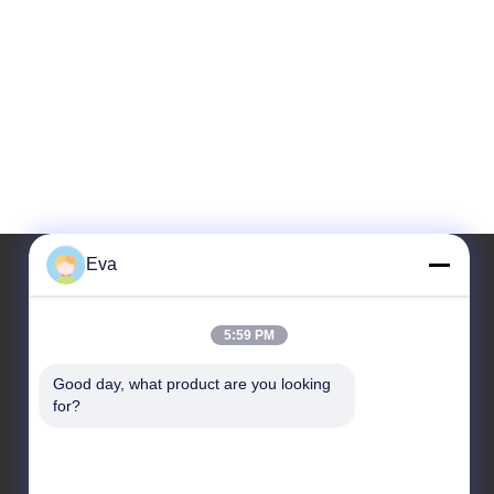
Eva
우리 주소
5:59 PM
주소
Good day, what product are you looking 
3층, B15 후아추앙 산업구역, 진산 룬, 시지 타운, 판유
for?
구, 광저우, 광둥 중국
전화