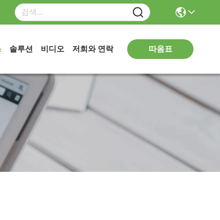
따옴표
스
솔루션
비디오
저희와 연락