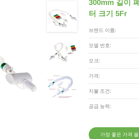
300mm 길이 
터 크기 5Fr
브랜드 이름:
모델 번호:
모크:
가격:
지불 조건:
공급 능력:
가장 좋은 가격 