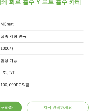
폐쇄 회로 흡수 Y 포트 흡수 카테
MCreat
접촉 저항 변동
1000개
협상 가능
L/C, T/T
100, 000PCS/월
을 구하라
지금 연락하세요