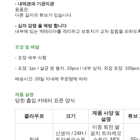
- 내막관과 기관지관
용품은:
다른 길이의 튜브가 있습니다.
- 십자 감염 을 예방 합니다
내부에 있는 박테리아를 격리하고 보호자가 교차 접힘을 피하도
포장 및 배달
- 포장 세부 사항
- 포장: 1pc / 살균 된 봉지, 10pcs / 내부 상자, 외장 포장: 100pc
배송시간: 20일 이내에 주문량에 따라
제품 설명
닫힌 흡입 카테터 표준 양식
제품 사양 및
클라우르
크기
튜브 
설명
이중 회전 팔
신생아 / 24H /
꿈치 트라케오
회색
트라케오스토
스토미, MDI
5Fr