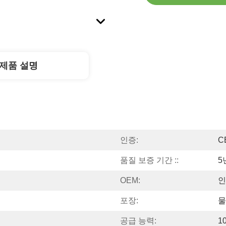
제품 설명
인증:
C
품질 보증 기간 ::
5
OEM:
인
포장:
물
공급 능력:
1