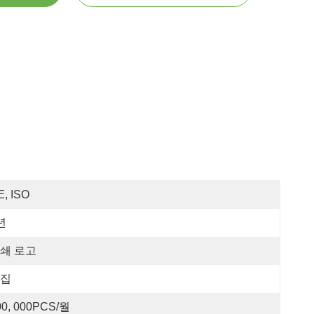
E, ISO
년
쇄 로고
집
00, 000PCS/월