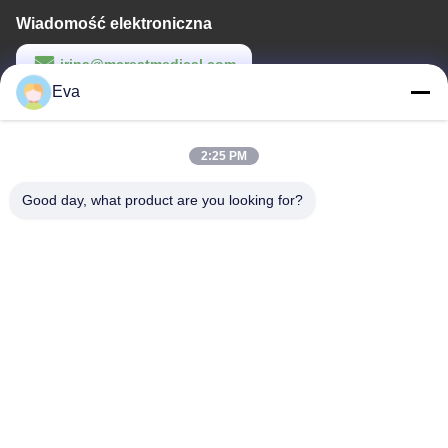
Wiadomość elektroniczna
irina@mcreatmedical.com
Eva
Czas pracy
8:30-18:00
2:25 PM
Nasz adres
Good day, what product are you looking for?
Adres
Trzecie piętro, B15 Huachuang Industrial Area, Jinshan Cun, Shiji
Town, Panyu District, Guangzhou, Guangdong China
Tel.
86-020-3156-0583