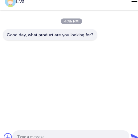
Eva
Trzecie piętro, B15 Huachuang Industrial Area, Jinshan Cun, Shiji
Town, Panyu District, Guangzhou, Guangdong China
4:46 PM
Tel.
86-020-3156-0583
Good day, what product are you looking for?
Chiny Dobra jakość Zamknięty układ ssący Sprzedawca. -2026
MCREAT (GUANGZHOU) BIO-TECH CO.,LTD Wszystkie prawa
zastrzeżone.
Polityka prywatności
|
Sitemap