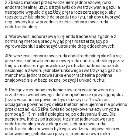
2.Zbadać mankiet przed włożeniem jednorazowej rurki
endotrachealnej: użyć strzykawki do wstrzykiwania gazu, a
następnie wypuścić gaz.Użyj pręta rozszerzającego, aby
rozszerzyć lub skrócić do przodu i do tyłu, tak aby utworzyć
regulowany kąt w przedniej części jednorazowej rurki
endotrachealnej;
3. Wprowadź jednorazową rurę endotrachealną zgodnie z
normalną metodą pracy, wyjąć pręt rozszerzający po
wprowadzeniu i zakończyć ustalenie dróg oddechowych;
4Po włożeniu jednorazowej rurki endotrachealnej określa się
położenie końcówki jednorazowej rurki endotrachealnej przez
linię wizualną rentgenowską;użyć stożka nadmuchacza do
naciśnięcia zaworu jednokierunkowego i wstrzyknąć gaz do
manchetu. jednorazowa rurka endotrachealna powinna
znajdować się w bezpiecznej pozycji i unikać ruchu;
5. Podłącz mechaniczny koniec światła wsuchowego do
urządzenia wsuchowego, dostosuj ciśnienie i przyciągnij śluz
(czas wsuchu nie powinien być dłuższy niż 15 s/czas,i
odciąganie powinno być delikatneCiśnienie ujemne nie powinno
przekraczać -6,65 kPa. Światło odsyskowe należy umyć za
pomocą 5-15 ml soli fizjologicznej po odsysaniu śluzu.Dla
pacjentów, którzy potrzebują trzymać jednorazową rurę
endotrachealną przez długi czas, jednorazowa rurka
endotrachealna powinna być wprowadzona odpowiednio w
odpowiedniej głębokości i pozycji, a jednorazowa rurka