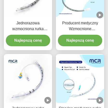
Jednorazowa
Producent medyczny
wzmocniona rurka
Wzmocnione
endotrachealna z
jednorazowe rurki
odciągaczem do
Najlepszą cenę
endotrachealne bez
Najlepszą cenę
zapobiegania VAP
DEHP