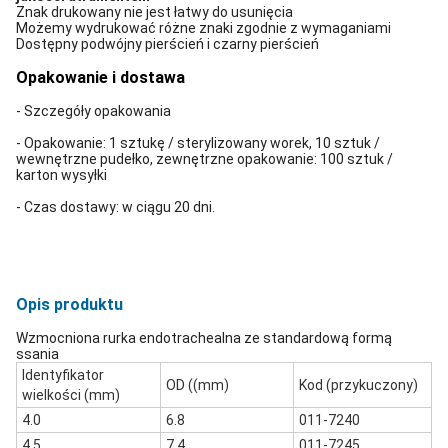
Znak drukowany nie jest łatwy do usunięcia
Możemy wydrukować różne znaki zgodnie z wymaganiami
Dostępny podwójny pierścień i czarny pierścień
Opakowanie i dostawa
- Szczegóły opakowania
- Opakowanie: 1 sztukę / sterylizowany worek, 10 sztuk /
wewnętrzne pudełko, zewnętrzne opakowanie: 100 sztuk /
karton wysyłki
- Czas dostawy: w ciągu 20 dni.
Opis produktu
Wzmocniona rurka endotrachealna ze standardową formą
ssania
Identyfikator
OD ((mm)
Kod (przykuczony)
wielkości (mm)
4.0
6.8
011-7240
4.5
7.4
011-7245