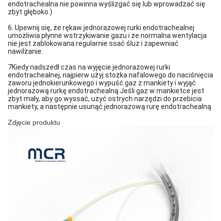
endotrachealna nie powinna wyślizgać się lub wprowadzać się
zbyt głęboko.)
6. Upewnij się, że rękaw jednorazowej rurki endotrachealnej
umożliwia płynne wstrzykiwanie gazu i że normalna wentylacja
nie jest zablokowana.regularnie ssać śluz i zapewniać
nawilżanie.
7Kiedy nadszedł czas na wyjęcie jednorazowej rurki
endotrachealnej, najpierw użyj stożka nafalowego do naciśnięcia
zaworu jednokierunkowego i wypuść gaz z mankiety i wyjąć
jednorazową rurkę endotrachealną.Jeśli gaz w mankietce jest
zbyt mały, aby go wyssać, użyć ostrych narzędzi do przebicia
mankiety, a następnie usunąć jednorazową rurę endotrachealną.
Zdjęcie produktu