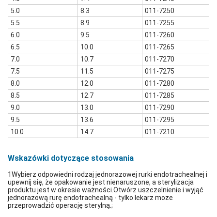
5.0
8.3
011-7250
5.5
8.9
011-7255
6.0
9.5
011-7260
6.5
10.0
011-7265
7.0
10.7
011-7270
7.5
11.5
011-7275
8.0
12.0
011-7280
8.5
12.7
011-7285
9.0
13.0
011-7290
9.5
13.6
011-7295
10.0
14.7
011-7210
Wskazówki dotyczące stosowania
1Wybierz odpowiedni rodzaj jednorazowej rurki endotrachealnej i
upewnij się, że opakowanie jest nienaruszone, a sterylizacja
produktu jest w okresie ważności.Otwórz uszczelnienie i wyjąć
jednorazową rurę endotrachealną - tylko lekarz może
przeprowadzić operację sterylną.;