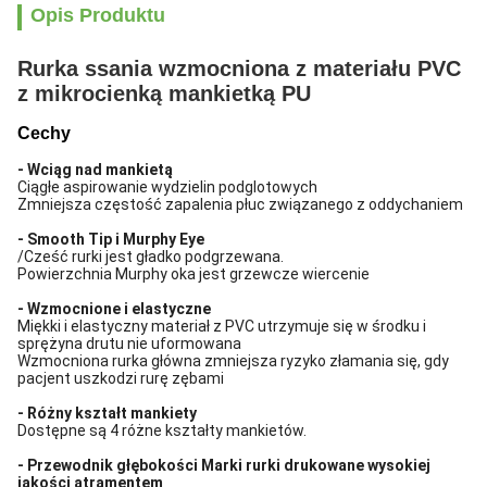
Opis Produktu
Rurka ssania wzmocniona z materiału PVC
z mikrocienką mankietką PU
Cechy
- Wciąg nad mankietą
Ciągłe aspirowanie wydzielin podglotowych
Zmniejsza częstość zapalenia płuc związanego z oddychaniem
- Smooth Tip i Murphy Eye
/Cześć rurki jest gładko podgrzewana.
Powierzchnia Murphy oka jest grzewcze wiercenie
- Wzmocnione i elastyczne
Miękki i elastyczny materiał z PVC utrzymuje się w środku i
sprężyna drutu nie uformowana
Wzmocniona rurka główna zmniejsza ryzyko złamania się, gdy
pacjent uszkodzi rurę zębami
- Różny kształt mankiety
Dostępne są 4 różne kształty mankietów.
- Przewodnik głębokości Marki rurki drukowane wysokiej
jakości atramentem