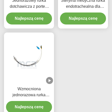
Jednorazowy rurka
Sterylna medyczna rurka
dotchawicza z portem
endotrachealna dla
ssącym - Bez DEHP
wszystkich rozmiarów z
Przezroczysty PVC z
Najlepszą cenę
Najlepszą cenę
CE ISO
pięcioletnią gwarancją
jakości
Wzmocniona
jednorazowa rurka
endotrachealna z
mikrocienkimi kajdanami
Najlepszą cenę