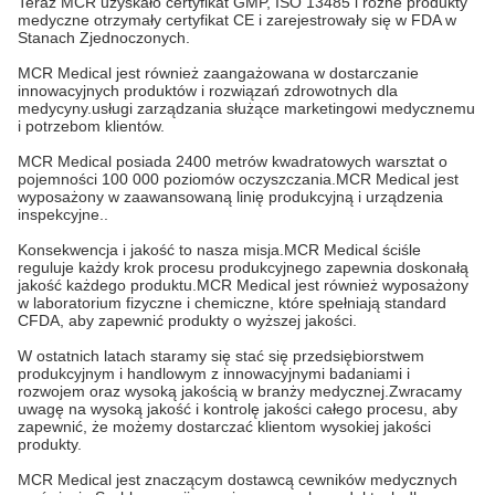
Teraz MCR uzyskało certyfikat GMP, ISO 13485 i różne produkty
medyczne otrzymały certyfikat CE i zarejestrowały się w FDA w
Stanach Zjednoczonych.
MCR Medical jest również zaangażowana w dostarczanie
innowacyjnych produktów i rozwiązań zdrowotnych dla
medycyny.usługi zarządzania służące marketingowi medycznemu
i potrzebom klientów.
MCR Medical posiada 2400 metrów kwadratowych warsztat o
pojemności 100 000 poziomów oczyszczania.MCR Medical jest
wyposażony w zaawansowaną linię produkcyjną i urządzenia
inspekcyjne..
Konsekwencja i jakość to nasza misja.MCR Medical ściśle
reguluje każdy krok procesu produkcyjnego zapewnia doskonałą
jakość każdego produktu.MCR Medical jest również wyposażony
w laboratorium fizyczne i chemiczne, które spełniają standard
CFDA, aby zapewnić produkty o wyższej jakości.
W ostatnich latach staramy się stać się przedsiębiorstwem
produkcyjnym i handlowym z innowacyjnymi badaniami i
rozwojem oraz wysoką jakością w branży medycznej.Zwracamy
uwagę na wysoką jakość i kontrolę jakości całego procesu, aby
zapewnić, że możemy dostarczać klientom wysokiej jakości
produkty.
MCR Medical jest znaczącym dostawcą cewników medycznych