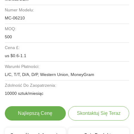
Numer Modelu:
MC-06210
MOQ:
500
Cena £:
us $0.6-1.1
Warunki Płatności:
L/C, T/T, D/A, D/P, Western Union, MoneyGram
Zdolność Do Zaopatrzenia:
10000 sztuk/miesiąc
Najlepszą Cenę
Skontaktuj Się Teraz