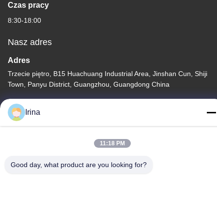
Czas pracy
8:30-18:00
Nasz adres
Adres
Trzecie piętro, B15 Huachuang Industrial Area, Jinshan Cun, Shiji
Town, Panyu District, Guangzhou, Guangdong China
Tel.
Irina
86-020-3156-0583
11:18 PM
Good day, what product are you looking for?
Chiny Dobra jakość Zamknięty układ ssący Sprzedawca. -2026
MCREAT (GUANGZHOU) BIO-TECH CO.,LTD Wszystkie prawa
zastrzeżone.
Polityka prywatności
|
Sitemap