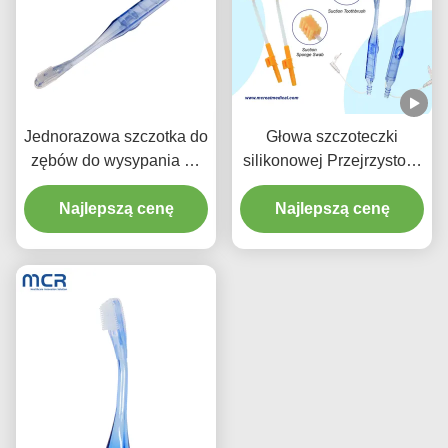
Jednorazowa szczotka do
Głowa szczoteczki
zębów do wysypania do
silikonowej Przejrzystość
stosowania w leczeniu
uchwytu szczotka do
jamy ustnej Sprzęt
Najlepszą cenę
zębów do pielęgniarstwa
Najlepszą cenę
medyczny