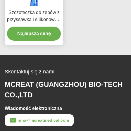
Szczoteczka do zębów z
przyssawką i silikonowym
włosiem, otworem
ssącym i przezroczystą
Najlepszą cenę
rączką do higieny jamy
ustnej
Skontaktuj się z nami
MCREAT (GUANGZHOU) BIO-TECH
CO.,LTD
Wiadomość elektroniczna
irina@mcreatmedical.com