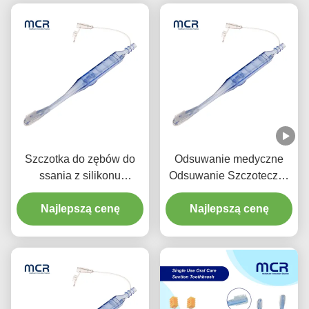
Szczotka do zębów do
Odsuwanie medyczne
ssania z silikonu
Odsuwanie Szczoteczka
medycznego do higieny
jednorazowa
Najlepszą cenę
jamy ustnej
Czyszczenie jamy ustnej
Najlepszą cenę
dla dorosłych