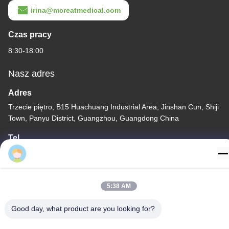
łokcie
Zamknięty układ ssania
dla dzieci typ 72H CSC
Eva
Jednorazowe środki
Najlepszą cenę
medyczne
5:38 AM
Good day, what product are you looking for?