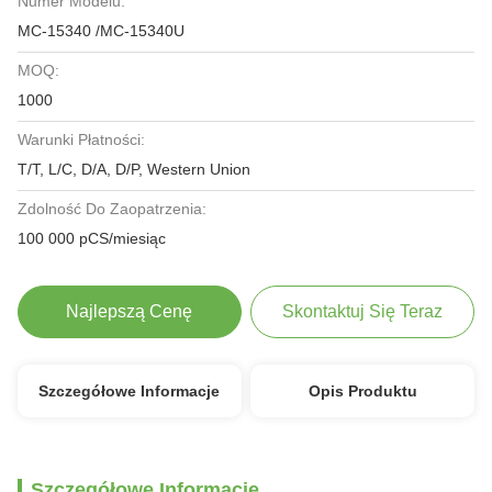
Numer Modelu:
MC-15340 /MC-15340U
MOQ:
1000
Warunki Płatności:
T/T, L/C, D/A, D/P, Western Union
Zdolność Do Zaopatrzenia:
100 000 pCS/miesiąc
Najlepszą Cenę
Skontaktuj Się Teraz
Szczegółowe Informacje
Opis Produktu
Szczegółowe Informacje