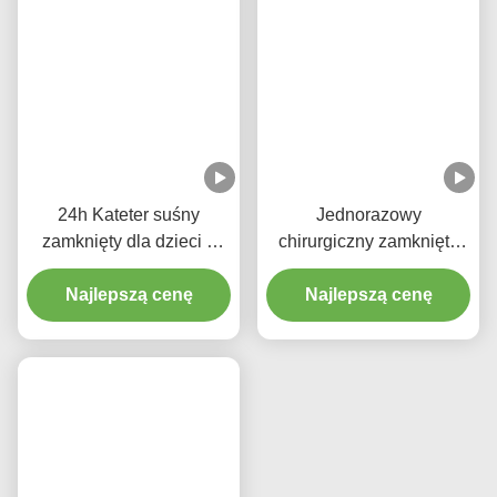
600mm 16Fr Zamknięta Rurka Ssania
Automatyczny Cewnik Wysysający
Produkty Pokrewne